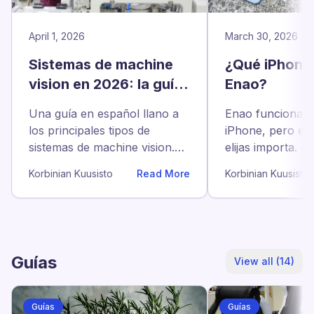
April 1, 2026
March 30, 2026
Sistemas de machine
¿Qué iPhone
vision en 2026: la guía
Enao?
de las arquitecturas
Una guía en español llano a
Enao funciona e
principales
los principales tipos de
iPhone, pero el
sistemas de machine vision.
elijas importa. M
Tres ejes de decisión (rule
para producció
Korbinian Kuusisto
Read More
Korbinian Kuusisto
contra AI, cámara única
inspecciones av
contra multi-camera, fixed
contra fleet), una tabla de
decisión de cinco filas y
cuánto cuesta de verdad cada
Guías
View all (14)
arquitectura en tres años.
Guías
Guías