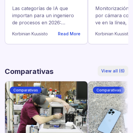
procesos debe
cámara: lo q
Las categorías de IA que
Monitorización 
conocer en 2026
iPhone ve de
importan para un ingeniero
por cámara con
de procesos en 2026:
ve en la línea, q
gratuitas, de pago y las que
escapa, tres set
Korbinian Kuusisto
Read More
Korbinian Kuusisto
puedes saltar.
las bases de mon
Comparativas
View all (6)
Comparativas
Comparativas