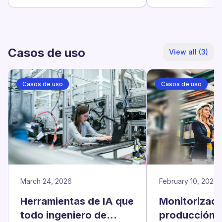
casa, y SP Connect para los
foco lateral. Est
equipos que mueven los
verdad funciona 
iPhone entre líneas.
Casos de uso
View all (3)
Casos de uso
Casos de uso
March 24, 2026
February 10, 2026
Herramientas de IA que
Monitorizaci
todo ingeniero de
producción 