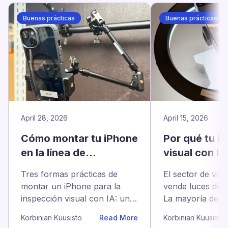
Buenas prácticas
Buenas prácticas
April 28, 2026
April 15, 2026
Cómo montar tu iPhone
Por qué tu i
en la línea de
visual con IA
producción: 3 métodos
necesita una
Tres formas prácticas de
El sector de visió
que funcionan
500 €
montar un iPhone para la
vende luces de 
inspección visual con IA: una
La mayoría de la
pinza flexible de unos 40 €,
producción solo
Korbinian Kuusisto
Read More
Korbinian Kuusisto
un perfil Bosch hecho en
anillo de luz de