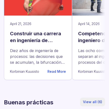
April 21, 2026
April 14, 2026
Construir una carrera
Competencia
en ingeniería de
ingeniero de
procesos: un mapa a
lo que sirve
Diez años de ingeniería de
Las ocho compe
diez años
al puesto en
procesos: las decisiones que
separan al ingen
se acumulan, la bifurcación
procesos del dec
del cuarto al sexto año y los
la mediana en 2
Korbinian Kuusisto
Read More
Korbinian Kuusisto
pasos que abren puertas al
técnicas y cuatr
final.
enseña.
Buenas prácticas
View all (6)