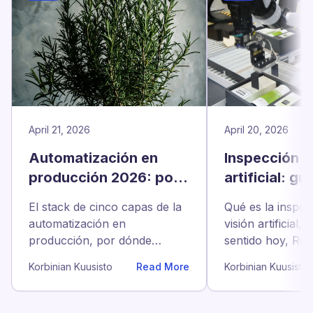
April 21, 2026
April 20, 2026
Automatización en
Inspección c
producción 2026: por
artificial: g
dónde empezar de
para fabrica
El stack de cinco capas de la
Qué es la inspe
verdad
automatización en
visión artificial,
producción, por dónde
sentido hoy, ROI 
empezar en 2026 para los
SME y cinco reg
Korbinian Kuusisto
Read More
Korbinian Kuusisto
SME y qué proyectos
elegir el sistema
posponer hasta 2027.