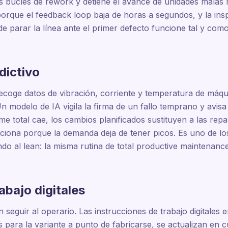
s bucles de rework y detiene el avance de unidades malas m
porque el feedback loop baja de horas a segundos, y la ins
 de parar la línea ante el primer defecto funcione tal y com
dictivo
recoge datos de vibración, corriente y temperatura de máqu
n modelo de IA vigila la firma de un fallo temprano y avisa
me total cae, los cambios planificados sustituyen a las rep
nciona porque la demanda deja de tener picos. Es uno de lo
tando al lean: la misma rutina de total productive maintena
abajo digitales
eguir al operario. Las instrucciones de trabajo digitales en
para la variante a punto de fabricarse, se actualizan en c