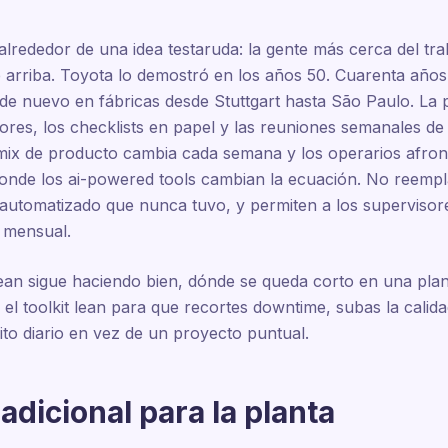
lrededor de una idea testaruda: la gente más cerca del trab
de arriba. Toyota lo demostró en los años 50. Cuarenta año
e nuevo en fábricas desde Stuttgart hasta São Paulo. La 
dores, los checklists en papel y las reuniones semanales de
l mix de producto cambia cada semana y los operarios afr
donde los ai-powered tools cambian la ecuación. No reempla
g automatizado que nunca tuvo, y permiten a los supervisor
n mensual.
 lean sigue haciendo bien, dónde se queda corto en una pl
 el toolkit lean para que recortes downtime, subas la calid
ito diario en vez de un proyecto puntual.
tradicional para la planta