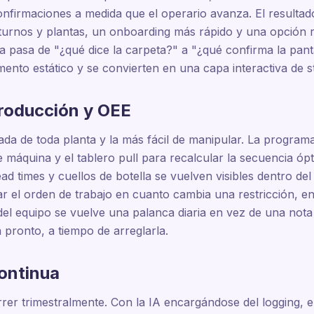
onfirmaciones a medida que el operario avanza. El resultad
turnos y plantas, un onboarding más rápido y una opción re
a pasa de "¿qué dice la carpeta?" a "¿qué confirma la panta
mento estático y se convierten en una capa interactiva de 
roducción y OEE
lada de toda planta y la más fácil de manipular. La progra
e máquina y el tablero pull para recalcular la secuencia ó
ead times y cuellos de botella se vuelven visibles dentro de
 el orden de trabajo en cuanto cambia una restricción, en 
del equipo se vuelve una palanca diaria en vez de una nota t
a pronto, a tiempo de arreglarla.
ontinua
rrer trimestralmente. Con la IA encargándose del logging, 