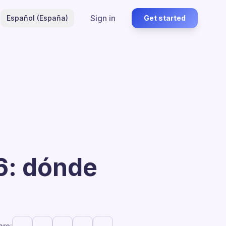
Sign in
Español (España)
Get started
6: dónde
are: