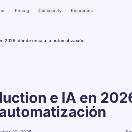
ies
Pricing
Community
Resources
en 2026: dónde encaja la automatización
uction e IA en 202
 automatización
Sh