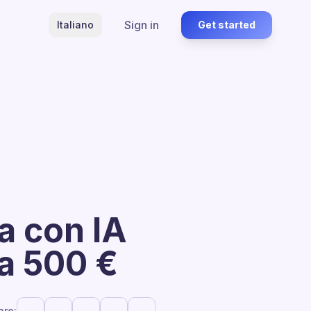
Sign in
Italiano
Get started
a con IA
da 500 €
are: