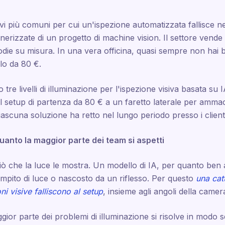
vi più comuni per cui un'ispezione automatizzata fallisce ne
nerizzate di un progetto di machine vision. Il settore vende 
todie su misura. In una vera officina, quasi sempre non hai bi
lo da 80 €.
 tre livelli di illuminazione per l'ispezione visiva basata su I
dal setup di partenza da 80 € a un faretto laterale per amma
scuna soluzione ha retto nel lungo periodo presso i clienti
quanto la maggior parte dei team si aspetti
ò che la luce le mostra. Un modello di IA, per quanto ben 
iempito di luce o nascosto da un riflesso. Per questo
una cat
ni visive falliscono al setup
, insieme agli angoli della camer
gior parte dei problemi di illuminazione si risolve in modo 