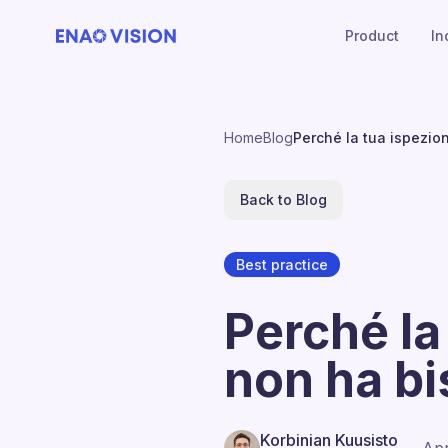
Product
In
Home
Blog
Perché la tua ispezio
Back to Blog
Best practice
Perché la
non ha bi
Korbinian Kuusisto