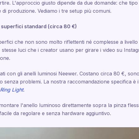
rtire. L'approccio giusto dipende da due domande: che tipo d
te di produzione. Vediamo i tre setup più comuni.
r superfici standard (circa 80 €)
perfici che non sono molto riflettenti né complesse a livell
e stesse luci che i creator usano per girare i video su Ins
ione.
ti con gli anelli luminosi Neewer. Costano circa 80 €, sono faci
 senza problemi. La nostra raccomandazione specifica è i
Ring Light
.
montare l'anello luminoso direttamente sopra la pinza flessi
 facile da regolare e senza hardware aggiuntivo.