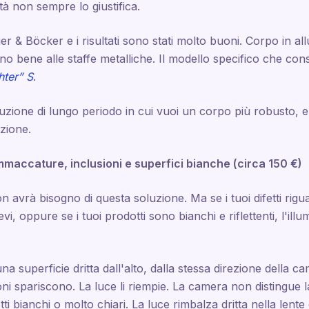
ità non sempre lo giustifica.
er & Böcker e i risultati sono stati molto buoni. Corpo in al
ano bene alle staffe metalliche. Il modello specifico che con
ter” S
.
ione di lungo periodo in cui vuoi un corpo più robusto, e am
azione.
ammaccature, inclusioni e superfici bianche (circa 150 €)
n avrà bisogno di questa soluzione. Ma se i tuoi difetti ri
vi, oppure se i tuoi prodotti sono bianchi e riflettenti, l'ill
a superficie dritta dall'alto, dalla stessa direzione della came
 spariscono. La luce li riempie. La camera non distingue la
 bianchi o molto chiari. La luce rimbalza dritta nella lente 