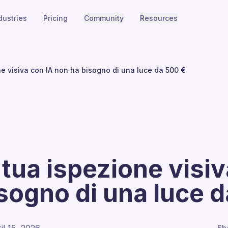
dustries
Pricing
Community
Resources
ne visiva con IA non ha bisogno di una luce da 500 €
 tua ispezione visiv
sogno di una luce 
Sh