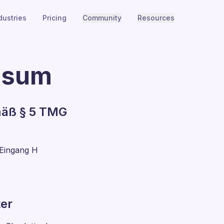
dustries
Pricing
Community
Resources
ssum
äß § 5 TMG
 Eingang H
ter