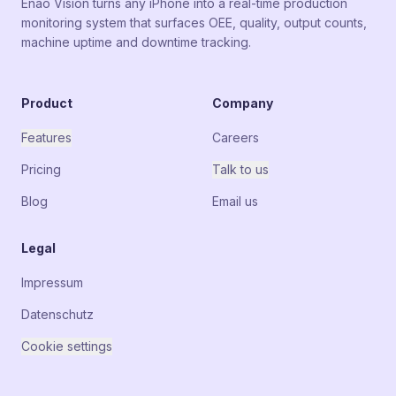
Enao Vision turns any iPhone into a real-time production
monitoring system that surfaces OEE, quality, output counts,
machine uptime and downtime tracking.
Product
Company
Features
Careers
Pricing
Talk to us
Blog
Email us
Legal
Impressum
Datenschutz
Cookie settings