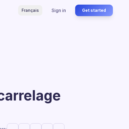
Sign in
Français
Get started
carrelage
are: