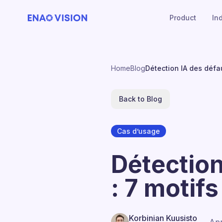
Product
In
Home
Blog
Détection IA des défau
Back to Blog
Cas d’usage
Détection
: 7 motifs
Korbinian Kuusisto