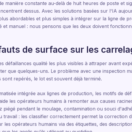
de manière constante au-delà de huit heures de poste et si
centrent dessus. Avec les solutions basées sur l'IA aujour
us abordables et plus simples à intégrer sur la ligne de pr
é et manuel : nous pensons que les deux doivent fonction
fauts de surface sur les carre
s défaillances qualité les plus visibles à attraper avant expé
 citer que quelques-uns. Le problème avec une inspection m
ont repérés, le lot est souvent déjà terminé.
omatisée intégrée aux lignes de production, les motifs de d
 aide les opérateurs humains à remonter aux causes racine
z piégé pendant le moulage, contamination ou souci d'adhér
 travail : les classifier correctement permet la correction 
ur les opérateurs humains via des étiquettes, des descriptio
 que les applis qu'ils utilisent au quotidien.