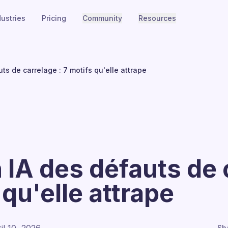
dustries
Pricing
Community
Resources
ts de carrelage : 7 motifs qu'elle attrape
 IA des défauts de 
 qu'elle attrape
Sh