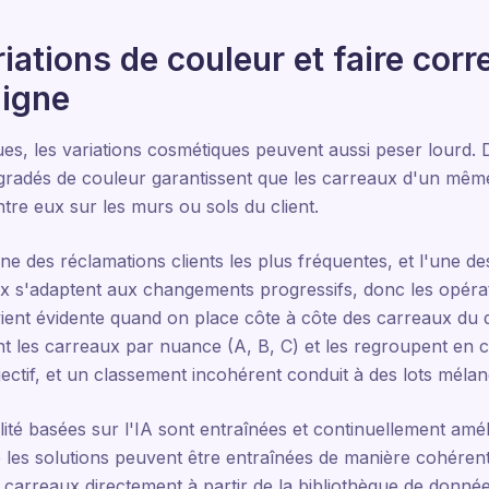
riations de couleur et faire cor
ligne
ques, les variations cosmétiques peuvent aussi peser lourd
radés de couleur garantissent que les carreaux d'un même
re eux sur les murs ou sols du client.
ne des réclamations clients les plus fréquentes, et l'une des 
ux s'adaptent aux changements progressifs, donc les opér
ent évidente quand on place côte à côte des carreaux du déb
ent les carreaux par nuance (A, B, C) et les regroupent en
ctif, et un classement incohérent conduit à des lots mélan
lité basées sur l'IA sont entraînées et continuellement amé
e les solutions peuvent être entraînées de manière cohéren
 carreaux directement à partir de la bibliothèque de donné