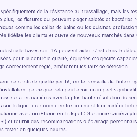
spécifiquement de la résistance au tressaillage, mais les te
e plus, les fissures qui peuvent piéger saletés et bactéries
iques comme les salles de bains ou les cuisines professionn
evés fidélise les clients et ouvre de nouveaux marchés dans
ndustrielle basés sur l'IA peuvent aider, c'est dans la détec
sées pour le contrôle qualité, équipées d'objectifs capables
age correctement réglé, améliorent les taux de détection.
eur de contrôle qualité par IA, on te conseille de l'inter
installation, parce que cela peut avoir un impact significatif
ournisseur a les caméras avec la plus haute résolution du se
ns sur la ligne pour comprendre comment leur matériel interag
nctionne avec un iPhone en hotspot 5G comme caméra plus 
0 €) et fournit des recommandations d'éclairage personnali
ses tester en quelques heures.