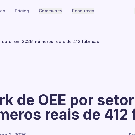
ies
Pricing
Community
Resources
 setor em 2026: números reais de 412 fábricas
k de OEE por seto
eros reais de 412 
Sh