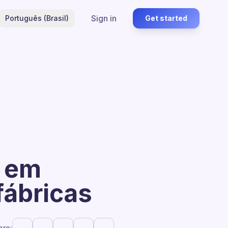
Sign in
Português (Brasil)
Get started
r em
fábricas
are: