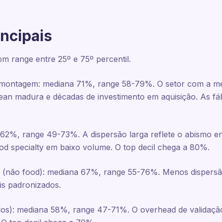
ncipais
m range entre 25º e 75º percentil.
ontagem: mediana 71%, range 58-79%. O setor com a medi
ean madura e décadas de investimento em aquisição. As fá
2%, range 49-73%. A dispersão larga reflete o abismo entr
od specialty em baixo volume. O top decil chega a 80%.
(não food): mediana 67%, range 55-76%. Menos dispersã
s padronizados.
idos): mediana 58%, range 47-71%. O overhead de validaçã