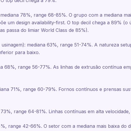
O top decil chega a 79%.
: mediana 78%, range 68-85%. O grupo com a mediana mais
põe um design availability-first. O top decil chega a 89% (
cas passa do limiar World Class de 85%).
, usinagem): mediana 63%, range 51-74%. A natureza setup
nferior para baixo.
ana 68%, range 56-77%. As linhas de extrusão contínua e
iana 71%, range 60-79%. Fornos contínuos e prensas suste
73%, range 64-81%. Linhas contínuas em alta velocidade, 
54%, range 42-66%. O setor com a mediana mais baixa do dat