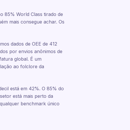
o 85% World Class tirado de
uém mais consegue achar. Os
tamos dados de OEE de 412
ados por envios anônimos de
atura global. É um
lação ao folclore da
decil está em 42%. O 85% do
setor está mais perto da
r qualquer benchmark único