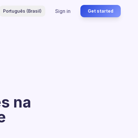
Sign in
Português (Brasil)
Get started
es na
e