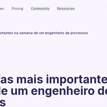
ies
Pricing
Community
Resources
portantes na semana de um engenheiro de processos
fas mais important
e um engenheiro d
s