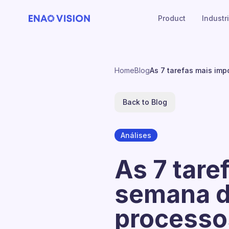
Product
Industr
Home
Blog
As 7 tarefas mais im
Back to Blog
Análises
As 7 tare
semana d
processo