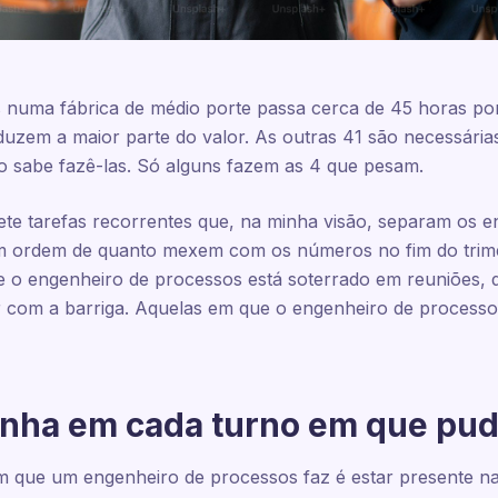
numa fábrica de médio porte passa cerca de 45 horas po
uzem a maior parte do valor. As outras 41 são necessária
 sabe fazê-las. Só alguns fazem as 4 que pesam.
 sete tarefas recorrentes que, na minha visão, separam os 
m ordem de quanto mexem com os números no fim do trimest
ue o engenheiro de processos está soterrado em reuniões,
 com a barriga. Aquelas em que o engenheiro de processos
linha em cada turno em que pu
m que um engenheiro de processos faz é estar presente n