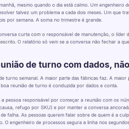
da manhã, mesmo quando o dia está calmo. Um engenheiro de
esolver talvez um problema a cada dois meses. Um que trat
ois por semana. A soma no trimestre é grande.
onversa curta com o responsável de manutenção, o líder d
escrito. O relatório só vem se a conversa não fechar a que
eunião de turno com dados, não
 de turno semanal. A maior parte das fábricas faz. A maior
a boa reunião de turno é conduzida por dados e conta.
 a pessoa responsável por começar a reunião com os núm
e causa, refugo por SKU) e por manter a conversa ancor
o de falha. As pessoas querem falar sobre de quem é a cu
o. O engenheiro de processos segura a linha nos segundos