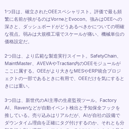
1つ目は、確立されたOEEスペシャリスト。評価で最も頻
繁に名前が挨がるのはVorneとEvocon。強みはOEEへの
深さと、ダッシュボードがどうあるべきかについての明確
な視点。弱みは大規模工場でスケールが痛い、機械単位の
価格設定だ。
2つ目は、より広範な製造実行スイート。SafetyChain、
MaintMaster、AVEVAやTractian内のOEEモジュールが
ここに属する。OEEがより大きなMESやERP統合プロジ
ェクトの一部であるときに有用で、OEEだけを気にすると
きには重い。
3つ目は、新世代のAI主導の生産監視ツール。Factory
AI、Ravenなどが自動イベント検出と予知保全フックを
推している。売り込みはリアルだが、AIが自社の設備で
ダウンタイム理由を正確にタグ付けするのか、それとも分