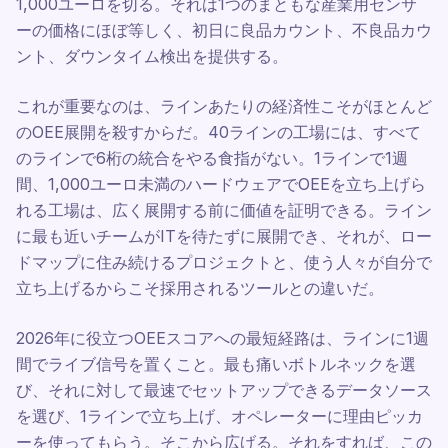
1,000ユーロを切る。それは1つのまともな産業用センサ
ーの価格にほぼ等しく、初日に良品カウント、不良品カウ
ント、ダウンタイム検出を提供する。
これが重要なのは、ラインあたりの経済性こそがほとんど
のOEE展開を殺すからだ。40ラインの工場には、すべて
のラインで6桁の統合をやる食指がない。1ラインで1週
間、1,000ユーロ未満のハードウェアでOEEを立ち上げら
れる工場は、広く展開する前に価値を証明できる。ライン
に最も近いチームがITを待たずに展開でき、それが、ロー
ドマップに住み続けるプロジェクトと、使う人々が自分で
立ち上げるからこそ採用されるツールとの違いだ。
2026年に役立つOEEスコアへの最短経路は、ラインに1週
間でライブ信号を置くこと。最も痛いボトルネックを選
び、それに対して最速でセットアップできるデータソース
を選び、1ラインで立ち上げ、オペレーターに理由ピッカ
ーを使ってもらう。そこから広げる。それをすれば、この