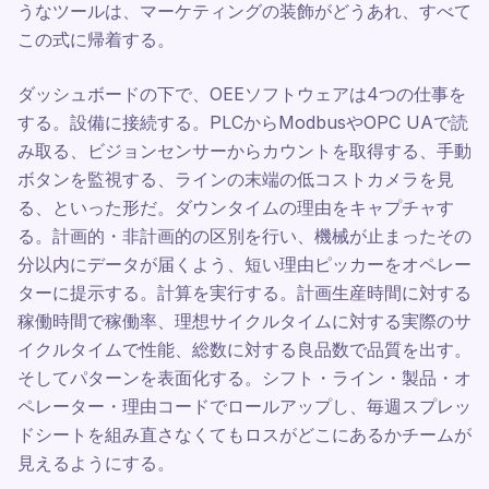
うなツールは、マーケティングの装飾がどうあれ、すべて
この式に帰着する。
ダッシュボードの下で、OEEソフトウェアは4つの仕事を
する。設備に接続する。PLCからModbusやOPC UAで読
み取る、ビジョンセンサーからカウントを取得する、手動
ボタンを監視する、ラインの末端の低コストカメラを見
る、といった形だ。ダウンタイムの理由をキャプチャす
る。計画的・非計画的の区別を行い、機械が止まったその
分以内にデータが届くよう、短い理由ピッカーをオペレー
ターに提示する。計算を実行する。計画生産時間に対する
稼働時間で稼働率、理想サイクルタイムに対する実際のサ
イクルタイムで性能、総数に対する良品数で品質を出す。
そしてパターンを表面化する。シフト・ライン・製品・オ
ペレーター・理由コードでロールアップし、毎週スプレッ
ドシートを組み直さなくてもロスがどこにあるかチームが
見えるようにする。