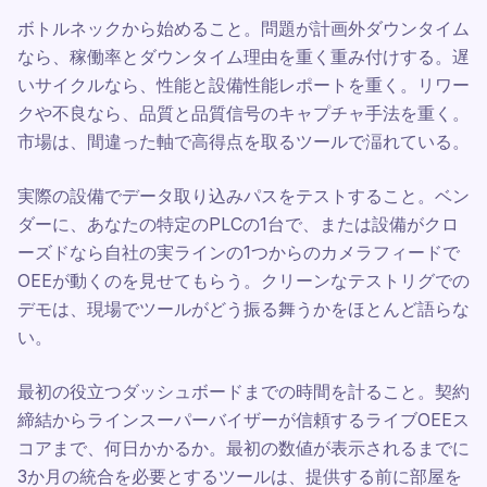
ボトルネックから始めること。問題が計画外ダウンタイム
なら、稼働率とダウンタイム理由を重く重み付けする。遅
いサイクルなら、性能と設備性能レポートを重く。リワー
クや不良なら、品質と品質信号のキャプチャ手法を重く。
市場は、間違った軸で高得点を取るツールで湢れている。
実際の設備でデータ取り込みパスをテストすること。ベン
ダーに、あなたの特定のPLCの1台で、または設備がクロ
ーズドなら自社の実ラインの1つからのカメラフィードで
OEEが動くのを見せてもらう。クリーンなテストリグでの
デモは、現場でツールがどう振る舞うかをほとんど語らな
い。
最初の役立つダッシュボードまでの時間を計ること。契約
締結からラインスーパーバイザーが信頼するライブOEEス
コアまで、何日かかるか。最初の数値が表示されるまでに
3か月の統合を必要とするツールは、提供する前に部屋を