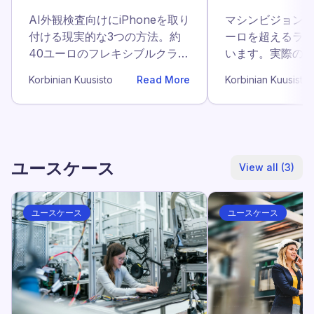
える3つのアプローチ
際に効くもの
AI外観検査向けにiPhoneを取り
マシンビジョン業
付ける現実的な3つの方法。約
ーロを超えるラ
40ユーロのフレキシブルクラン
います。実際の
プ、自社で組むBoschアルミプ
くは80ユーロの
Korbinian Kuusisto
Read More
Korbinian Kuusisto
ロファイル、ラインを移動させ
サイドスポット
て使うチームに最適なSP
場で本当に効く
Connectをご紹介します。
ます。
ユースケース
View all (3)
ユースケース
ユースケース