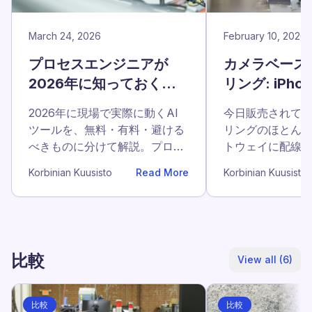
March 24, 2026
February 10, 2026
プロセスエンジニアが
カメラベース
2026年に知っておくべ
リング: iPh
きAIツール
見ているもの
2026年に現場で実際に動くAI
今日販売されて
ツールを、無料・有料・避ける
リングのほとんど
べきものに分けて解説。プロセ
トウェイに配線
スエンジニアの火曜日午後の作
クエンドにプッ
Korbinian Kuusisto
Read More
Korbinian Kuusisto
業を変える5つの領域。
ボードを構築す
す...
比較
View all (6)
比較
比較