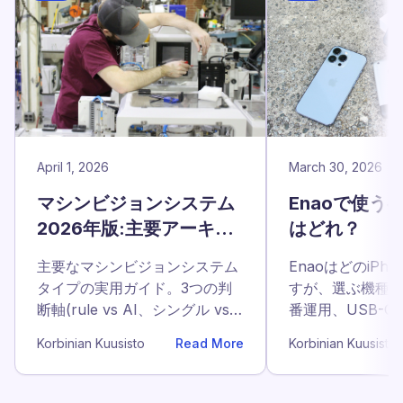
April 1, 2026
March 30, 2026
マシンビジョンシステム
Enaoで使うべ
2026年版:主要アーキテ
はどれ？
クチャの完全ガイド
主要なマシンビジョンシステム
EnaoはどのiPh
タイプの実用ガイド。3つの判
すが、選ぶ機種
断軸(rule vs AI、シングル vs
番運用、USB-
multi-camera、fixed vs
査に向けて、ど
Korbinian Kuusisto
Read More
Korbinian Kuusisto
fleet)、5行の判断テーブル、各
べきかを解説し
アーキテクチャの3年間の実コ
ストを示します。