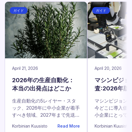
ガイド
ガイド
April 21, 2026
April 20, 2026
2026年の生産自動化：
マシンビジョ
本当の出発点はどこか
査:2026年
ための実践ガ
生産自動化の5レイヤー・スタ
マシンビジョン
ック、2026年に中小企業が着手
今どこに導入価
すべき領域、2027年まで先送り
小企業にとって現
すべきプロジェクトを整理しま
適切なシステムを
Korbinian Kuusisto
Read More
Korbinian Kuusisto
した。
ールをまとめま