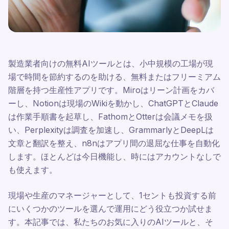
製造業者向けの無料AIツールとは、小中規模の工場が現
場で時間を節約するのを助ける、無料またはフリーミアム
階層を持つ生産性アプリです。Miroはリーン計画をカバ
ーし、Notionは現場のWikiを動かし、ChatGPTとClaude
は作業手順書を起草し、FathomとOtterは会議メモを扱
い、Perplexityは調査を加速し、GrammarlyとDeepLは
文章と翻訳を整え、n8nはアプリ間の退屈な仕事を自動化
します。ほとんどは今日機能し、時にはアカウントなしで
も使えます。
現場や生産のマネージャーとして、1セントも投資する前
にいくつかのツールを選んで運用にどう役立つか試せま
す。本記事では、私たちのお気に入りのAIツールと、そ