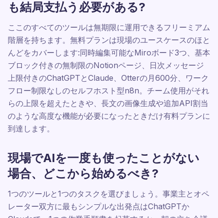
も結局支払う必要がある?
ここのすべてのツールは無期限に運用できるフリーミアム
階層を持ちます。無料プランは現場のユースケースのほと
んどをカバーします:同時編集可能なMiroボード3つ、基本
ブロック付きの無制限のNotionページ、日次メッセージ
上限付きのChatGPTとClaude、Otterの月600分、ワーク
フロー制限なしのセルフホスト型n8n。チーム使用がそれ
らの上限を超えたときや、長文の画像生成や追加API割当
のような高度な機能が必要になったときだけ有料プランに
到達します。
現場でAIを一度も使ったことがない
場合、どこから始めるべき?
1つのツールと1つのタスクを選びましょう。事業主とオペ
レーター双方に最もシンプルな出発点はChatGPTか