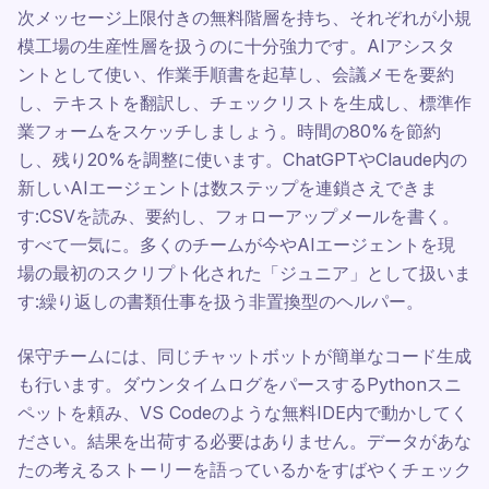
次メッセージ上限付きの無料階層を持ち、それぞれが小規
模工場の生産性層を扱うのに十分強力です。AIアシスタ
ントとして使い、作業手順書を起草し、会議メモを要約
し、テキストを翻訳し、チェックリストを生成し、標準作
業フォームをスケッチしましょう。時間の80%を節約
し、残り20%を調整に使います。ChatGPTやClaude内の
新しいAIエージェントは数ステップを連鎖さえできま
す:CSVを読み、要約し、フォローアップメールを書く。
すべて一気に。多くのチームが今やAIエージェントを現
場の最初のスクリプト化された「ジュニア」として扱いま
す:繰り返しの書類仕事を扱う非置換型のヘルパー。
保守チームには、同じチャットボットが簡単なコード生成
も行います。ダウンタイムログをパースするPythonスニ
ペットを頼み、VS Codeのような無料IDE内で動かしてく
ださい。結果を出荷する必要はありません。データがあな
たの考えるストーリーを語っているかをすばやくチェック