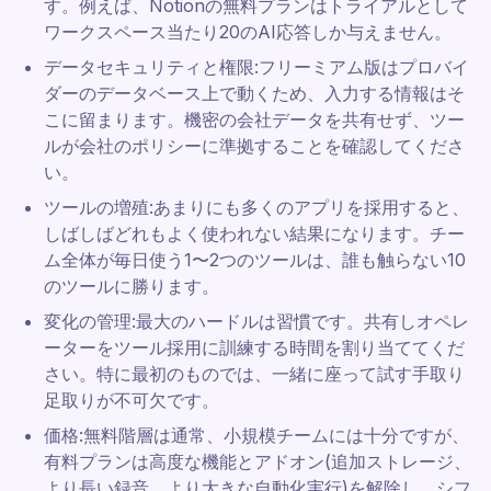
す。例えば、Notionの無料プランはトライアルとして
ワークスペース当たり20のAI応答しか与えません。
データセキュリティと権限:フリーミアム版はプロバイ
ダーのデータベース上で動くため、入力する情報はそ
こに留まります。機密の会社データを共有せず、ツー
ルが会社のポリシーに準拠することを確認してくださ
い。
ツールの増殖:あまりにも多くのアプリを採用すると、
しばしばどれもよく使われない結果になります。チー
ム全体が毎日使う1〜2つのツールは、誰も触らない10
のツールに勝ります。
変化の管理:最大のハードルは習慣です。共有しオペレ
ーターをツール採用に訓練する時間を割り当ててくだ
さい。特に最初のものでは、一緒に座って試す手取り
足取りが不可欠です。
価格:無料階層は通常、小規模チームには十分ですが、
有料プランは高度な機能とアドオン(追加ストレージ、
より長い録音、より大きな自動化実行)を解除し、シフ