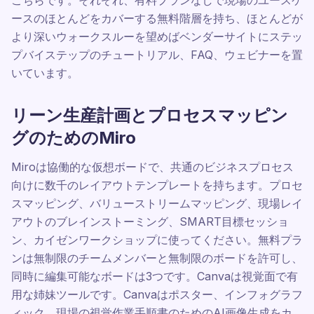
こちらです。それぞれ、有料プランなしで現場のユースケ
ースのほとんどをカバーする無料階層を持ち、ほとんどが
より深いウォークスルーを望めばベンダーサイトにステッ
プバイステップのチュートリアル、FAQ、ウェビナーを置
いています。
リーン生産計画とプロセスマッピン
グのためのMiro
Miroは協働的な仮想ボードで、共通のビジネスプロセス
向けに数千のレイアウトテンプレートを持ちます。プロセ
スマッピング、バリューストリームマッピング、現場レイ
アウトのブレインストーミング、SMART目標セッショ
ン、カイゼンワークショップに使ってください。無料プラ
ンは無制限のチームメンバーと無制限のボードを許可し、
同時に編集可能なボードは3つです。Canvaは視覚面で有
用な姉妹ツールです。Canvaはポスター、インフォグラフ
ィック、現場の視覚作業手順書のためのAI画像生成をカ