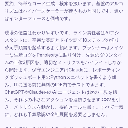
要約、簡単なコード生成、検索を扱います。基盤のアルゴ
リズムはハイパースケーラーが使うものと同じです。違い
はインターフェースと価格です。
現場の便益はわかりやすいです。ライン責任者はAIアシ
スタントに、平易な英語とドイツ語で10ステップの切り
替え手順書を起草するよう頼めます。プランナーはノイジ
ーな生産ログをPerplexityに貼り付け、先週のダウンタイ
ムの上位3原因を、適切なメトリクスをハイライトしなが
ら聞けます。保守エンジニアはClaudeに、レポーティン
グダッシュボード用のPythonスニペットを書くよう頼
み、ITに送る前に無料のIDE内でテストできます。
ChatGPTやClaude内のAIエージェントは次の一歩を踏
み、それらの小さなアクションを連鎖させます:CSVを引
き、メトリクスを動かし、要約メールを書く。すべて一気
に。どれも予算承認や全社展開を必要としません。