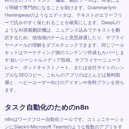
AI付きのライティング、編集、翻訳ツールは、即座によ
り明確で専門的になることを助けます。Grammarlyや
Hemingwayのようなエディタは、テキストがエラーフリ
ーで読みやすく保たれることを確実にします。DeepLの
ようなAI搭載翻訳機は、ニュアンス込みでテキストを翻
訳するため、他地域のチームと意思疎通したり、サプライ
ヤーメールの理解をダブルチェックできます。同じツール
キットはマーケティング側のコンテンツ作成もカバーしま
す:短いソーシャルメディア投稿、サプライヤーニュース
レター、ポッドキャストノート、または会社サイトのシン
プルなSEOコピー。これらのアプリのほとんどは無料階
層と、ヘビーユーザー向けのアドオンや有料プランを持ち
ます。
タスク自動化のためのn8n
n8nはワークフロー自動化ツールです。コミュニケーショ
ンにSlackやMicrosoft Teamsのような複数のアプリをす