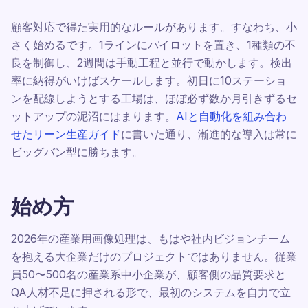
顧客対応で得た実用的なルールがあります。すなわち、小
さく始めるです。1ラインにパイロットを置き、1種類の不
良を制御し、2週間は手動工程と並行で動かします。検出
率に納得がいけばスケールします。初日に10ステーショ
ンを配線しようとする工場は、ほぼ必ず数か月引きずるセ
ットアップの泥沼にはまります。
AIと自動化を組み合わ
せたリーン生産ガイド
に書いた通り、漸進的な導入は常に
ビッグバン型に勝ちます。
始め方
2026年の産業用画像処理は、もはや社内ビジョンチーム
を抱える大企業だけのプロジェクトではありません。従業
員50〜500名の産業系中小企業が、顧客側の品質要求と
QA人材不足に押される形で、最初のシステムを自力で立