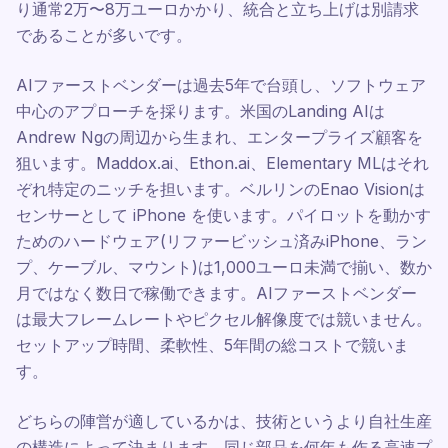
り通常2万〜8万ユーロかかり、統合と立ち上げは別請求
であることが多いです。
AIファーストベンダーは過去5年で台頭し、ソフトウェア
中心のアプローチを採ります。米国のLanding AIは
Andrew Ngの周辺から生まれ、エンタープライズ顧客を
狙います。Maddox.ai、Ethon.ai、Elementary MLはそれ
ぞれ特定のニッチを担います。ベルリンのEnao Visionは
センサーとして iPhone を使います。パイロットを動かす
ためのハードウェア(リファービッシュ済みiPhone、ラン
プ、ケーブル、マウント)は1,000ユーロ未満で揃い、数か
月ではなく数日で稼働できます。AIファーストベンダー
は最大フレームレートやピクセル解像度では競いません。
セットアップ時間、柔軟性、5年間の総コストで競いま
す。
どちらの陣営が適しているかは、技術というより自社生産
の構造によって決まります。同じ部品を何年も作る高速プ