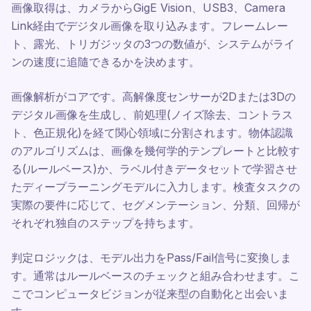
画像取得は、カメラからGigE Vision、USB3、Camera
Link経由でデジタル画像を取り込みます。フレームレー
ト、露光、トリガジッタの3つの数値が、システムがライ
ンの速度に追隨できるかを決めます。
画像解析がコアです。高解像度センサーが2Dまたは3Dの
デジタル画像を生成し、前処理(ノイズ除去、コントラス
ト、色正規化)を経て関心領域に分割されます。物体認識
のアルゴリズムは、画像を幾何学的テンプレートと比較す
る(ルールベース)か、ラベル付きデータセットで学習させ
たディープラーニングモデルに入力します。検査タスクの
実際の要件に応じて、セグメンテーション、分類、回帰が
それぞれ独自のステップを持ちます。
判定ロジックは、モデル出力をPass/Fail信号に変換しま
す。通常はルールベースのチェックと組み合わせます。こ
こでコンピュータビジョンが従来型の自動化と出会いま