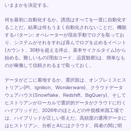
いままかを決定する。
何を最初に自動化するか。誘惑はすべてを一度に自動化す
ることだ。結果は何もうまく自動化されないことだ。機能
するパターン: オペレーターが現在手動でログを取ってお
り、システムがそれをすれば喜んでログを止めるイベント
(カウント、30秒を超える停止、基本サイクルタイム)から
始める。難しいもの(理由コード、品質観察)は、簡単なも
のが稼働して信頼されるまで取っておく。
データがどこに着地するか。選択肢は、オンプレミスヒス
トリアン(PI、Ignition、Wonderware)、クラウドデータ
ウェアハウス(Snowflake、Redshift、BigQuery)、そして
ヒストリアンがローカルで選択的データがクラウドに行く
ハイブリッドだ。2026年のほとんどの中規模米国工場で
は、ハイブリッドが正しい答えだ。高頻度の運用データに
はヒストリアン、分析とAIにはクラウド、両者の間に明