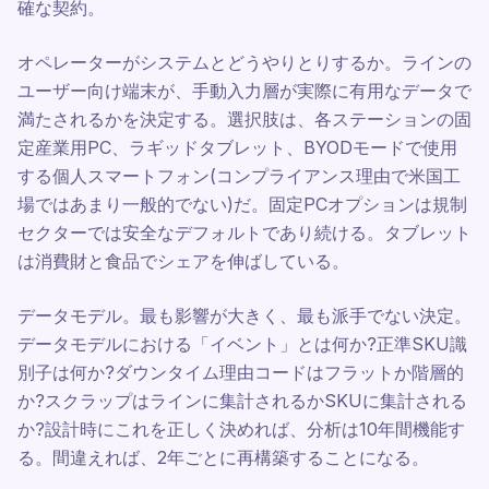
確な契約。
オペレーターがシステムとどうやりとりするか。ラインの
ユーザー向け端末が、手動入力層が実際に有用なデータで
満たされるかを決定する。選択肢は、各ステーションの固
定産業用PC、ラギッドタブレット、BYODモードで使用
する個人スマートフォン(コンプライアンス理由で米国工
場ではあまり一般的でない)だ。固定PCオプションは規制
セクターでは安全なデフォルトであり続ける。タブレット
は消費財と食品でシェアを伸ばしている。
データモデル。最も影響が大きく、最も派手でない決定。
データモデルにおける「イベント」とは何か?正準SKU識
別子は何か?ダウンタイム理由コードはフラットか階層的
か?スクラップはラインに集計されるかSKUに集計される
か?設計時にこれを正しく決めれば、分析は10年間機能す
る。間違えれば、2年ごとに再構築することになる。