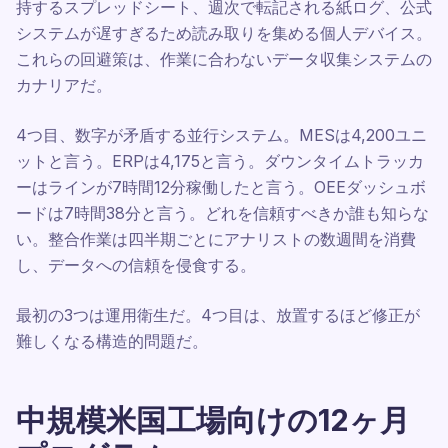
持するスプレッドシート、週次で転記される紙ログ、公式
システムが遅すぎるため読み取りを集める個人デバイス。
これらの回避策は、作業に合わないデータ収集システムの
カナリアだ。
4つ目、数字が矛盾する並行システム。MESは4,200ユニ
ットと言う。ERPは4,175と言う。ダウンタイムトラッカ
ーはラインが7時間12分稼働したと言う。OEEダッシュボ
ードは7時間38分と言う。どれを信頼すべきか誰も知らな
い。整合作業は四半期ごとにアナリストの数週間を消費
し、データへの信頼を侵食する。
最初の3つは運用衛生だ。4つ目は、放置するほど修正が
難しくなる構造的問題だ。
中規模米国工場向けの12ヶ月