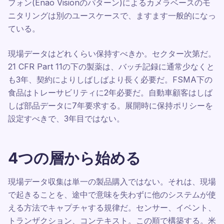
フォン(Enao Visionのパターン)によるカメラベースのモ
ニタリングは別のユースケースで、ますます一般的になっ
ている。
現場データはどれくらい保持すべきか。セクター次第だ。
21 CFR Part 11の下の製薬は、バッチ記録に通常少なくと
も3年、契約によりしばしばより長く必要だ。FSMA下の
食品はトレーサビリティに2年必要だ。自動車顧客はしば
しば部品データに7年要求する。展開時に保持ポリシーを
設定すべきで、3年目ではない。
4つの層から始める
現場データ収集は単一の製品購入ではない。それは、現場
で起きることを、途中で意味を失わずに他のシステムが使
える方法でキャプチャする規律だ。センサー、イベント、
トランザクション、コンテキスト。この順で構築する。米