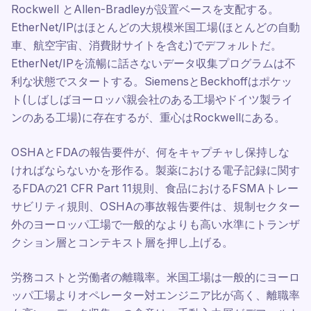
Rockwell とAllen-Bradleyが設置ベースを支配する。
EtherNet/IPはほとんどの大規模米国工場(ほとんどの自動
車、航空宇宙、消費財サイトを含む)でデフォルトだ。
EtherNet/IPを流暢に話さないデータ収集プログラムは不
利な状態でスタートする。SiemensとBeckhoffはポケッ
ト(しばしばヨーロッパ親会社のある工場やドイツ製ライ
ンのある工場)に存在するが、重心はRockwellにある。
OSHAとFDAの報告要件が、何をキャプチャし保持しな
ければならないかを形作る。製薬における電子記録に関す
るFDAの21 CFR Part 11規則、食品におけるFSMAトレー
サビリティ規則、OSHAの事故報告要件は、規制セクター
外のヨーロッパ工場で一般的なよりも高い水準にトランザ
クション層とコンテキスト層を押し上げる。
労務コストと労働者の離職率。米国工場は一般的にヨーロ
ッパ工場よりオペレーター対エンジニア比が高く、離職率