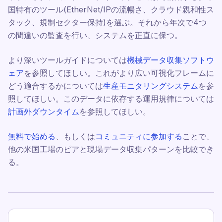
国特有のツール(EtherNet/IPの流暢さ、クラウド親和性ス
タック、規制セクター保持)を選ぶ。それから年次で4つ
の間違いの監査を行い、システムを正直に保つ。
より深いツールガイドについては
機械データ収集ソフトウ
ェア
を参照してほしい。これがより広い可視化フレームに
どう適合するかについては
生産モニタリングシステム
を参
照してほしい。このデータに依存する運用規律については
計画外ダウンタイム
を参照してほしい。
無料で始める
、もしくは
コミュニティに参加する
ことで、
他の米国工場のピアと現場データ収集パターンを比較でき
る。