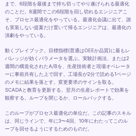
まで、6段階を最後まで持ち切ってやり遂げられる最適化
のことだ。8週間でこの6段階を回し切れるエンジニアこ
そ、プロセス最適化をやっている。最適化会議に出て、誰
も実装しない提案だけ置いて帰るエンジニアは、最適化の
演劇をやっている。
動くプレイブック。目標指標(普通はOEEか品質)に最もレ
バレッジが効くパラメータを選ぶ。実験計画法、または2
週間の構造化されたA/Bを、生産技術者と現場オペレータ
ーに事前共有した上で回す。工場長が2分で読める1ページ
のメモに結果を落とす。変更要求のサインを取る。
SCADAと教育を更新する。翌月の生産レポートで効果を
観察する。ループを閉じるか、ロールバックする。
このループがプロセス最適化の単位だ。この記事のスキル
は、同じラインで、年に3〜4回、10年にわたってこのル
ープを回せるようにするためのものだ。