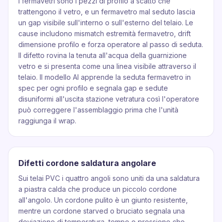
I fermavetri sono i pezzi di profilo a scatto che
trattengono il vetro, e un fermavetro mal seduto lascia
un gap visibile sull'interno o sull'esterno del telaio. Le
cause includono mismatch estremità fermavetro, drift
dimensione profilo e forza operatore al passo di seduta.
Il difetto rovina la tenuta all'acqua della guarnizione
vetro e si presenta come una linea visibile attraverso il
telaio. Il modello AI apprende la seduta fermavetro in
spec per ogni profilo e segnala gap e sedute
disuniformi all'uscita stazione vetratura così l'operatore
può correggere l'assemblaggio prima che l'unità
raggiunga il wrap.
Difetti cordone saldatura angolare
Sui telai PVC i quattro angoli sono uniti da una saldatura
a piastra calda che produce un piccolo cordone
all'angolo. Un cordone pulito è un giunto resistente,
mentre un cordone starved o bruciato segnala una
deviazione di temperatura, tempo o pressione che