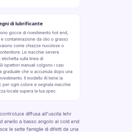
gni di lubrificante
dono gocce di rivestimento hot end,
d e contaminazione da olio o grasso
appaiono come chiazze nuvolose o
l contenitore. Le macchie severe
 etichetta sulla linea di
li ispettori manuali colgono i casi
va graduale che si accumula dopo una
ivestimento. Il modello AI tiene la
ec per ogni colore e segnala macchie
zza locale supera la tua spec.
ontroluce diffusa all'uscita lehr
 ad anello a basso angolo al cold end
 le sette famiglie di difetti da una