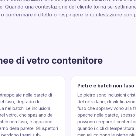
e. Quando una contestazione del cliente torna sei settiman
e o confermare il difetto o respingere la contestazione con
linee di vetro contenitore
Pietre e batch non fuso
ntrappolate nella parete di
Le pietre sono inclusioni cris
 del fuso, degrado del
del refrattario, devitrificazio
a nel batch. Le inclusioni
fuso che sopravvivono alla f
nel vetro, che spaziano da
opache nella parete, spesso 
 batch non fuso, e appaiono
possono crepare il contenit
no della parete. Gli ispettori
quando i cicli di temperatura 
a perdono i semi sub-
manuali colgono le pietre pi