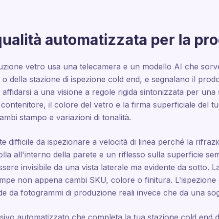
qualità automatizzata per la pr
roduzione vetro usa una telecamera e un modello AI che sorve
hr o della stazione di ispezione cold end, e segnalano il p
 affidarsi a una visione a regole rigida sintonizzata per una 
ontenitore, il colore del vetro e la firma superficiale del t
cambi stampo e variazioni di tonalità.
e difficile da ispezionare a velocità di linea perché la rifra
lla all'interno della parete e un riflesso sulla superficie s
ssere invisibile da una vista laterale ma evidente da sotto. L
rompe non appena cambi SKU, colore o finitura. L'ispezione 
de da fotogrammi di produzione reali invece che da una sogl
visivo automatizzato che completa la tua stazione cold end di