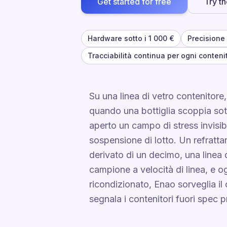
Get started for free
Try t
Hardware sotto i 1 000 €
Precisione
Tracciabilità continua per ogni conteni
Su una linea di vetro contenitore,
quando una bottiglia scoppia so
aperto un campo di stress invisib
sospensione di lotto. Un refratt
derivato di un decimo, una linea d
campione a velocità di linea, e o
ricondizionato, Enao sorveglia il c
segnala i contenitori fuori spec p