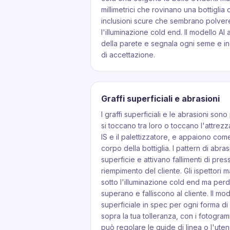
millimetrici che rovinano una bottiglia
inclusioni scure che sembrano polvere
l'illuminazione cold end. Il modello AI
della parete e segnala ogni seme e inc
di accettazione.
Graffi superficiali e abrasioni
I graffi superficiali e le abrasioni son
si toccano tra loro o toccano l'attrezz
IS e il palettizzatore, e appaiono come 
corpo della bottiglia. I pattern di abr
superficie e attivano fallimenti di press
riempimento del cliente. Gli ispettori 
sotto l'illuminazione cold end ma perd
superano e falliscono al cliente. Il mod
superficiale in spec per ogni forma di
sopra la tua tolleranza, con i fotogram
può regolare le guide di linea o l'utens