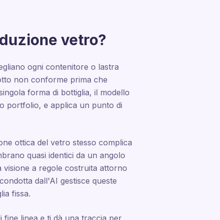
oduzione vetro?
gliano ogni contenitore o lastra
rodotto non conforme prima che
singola forma di bottiglia, il modello
uo portfolio, e applica un punto di
zione ottica del vetro stesso complica
embrano quasi identici da un angolo
a visione a regole costruita attorno
condotta dall'AI gestisce queste
ia fissa.
 fine linea e ti dà una traccia per