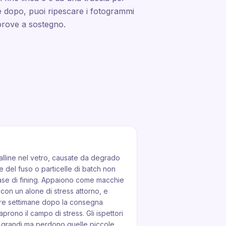
e dopo, puoi ripescare i fotogrammi
 prove a sostegno.
talline nel vetro, causate da degrado
ne del fuso o particelle di batch non
ase di fining. Appaiono come macchie
con un alone di stress attorno, e
ore settimane dopo la consegna
aprono il campo di stress. Gli ispettori
ù grandi ma perdono quelle piccole