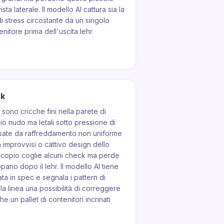
ta laterale. Il modello AI cattura sia la
di stress circostante da un singolo
nitore prima dell'uscita lehr.
ck
 sono cricche fini nella parete di
hio nudo ma letali sotto pressione di
usate da raffreddamento non uniforme
a improvvisi o cattivo design dello
iscopio coglie alcuni check ma perde
uppano dopo il lehr. Il modello AI tiene
zata in spec e segnala i pattern di
lla linea una possibilità di correggere
e un pallet di contenitori incrinati