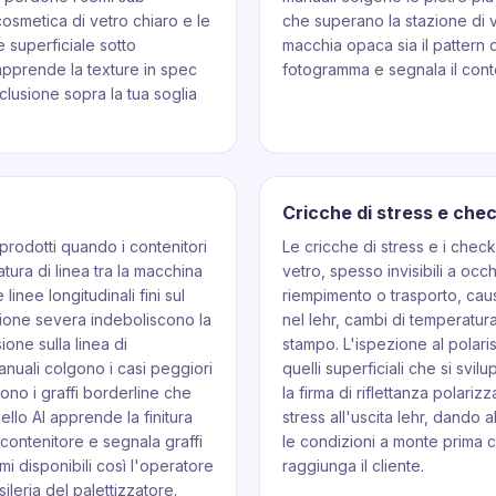
 cosmetica di vetro chiaro e le
che superano la stazione di vis
 superficiale sotto
macchia opaca sia il pattern 
 apprende la texture in spec
fotogramma e segnala il conte
lusione sopra la tua soglia
Cricche di stress e che
o prodotti quando i contenitori
Le cricche di stress e i check
atura di linea tra la macchina
vetro, spesso invisibili a occ
linee longitudinali fini sul
riempimento o trasporto, ca
asione severa indeboliscono la
nel lehr, cambi di temperatur
ione sulla linea di
stampo. L'ispezione al polar
manuali colgono i casi peggiori
quelli superficiali che si svil
ono i graffi borderline che
la firma di riflettanza polariz
ello AI apprende la finitura
stress all'uscita lehr, dando a
 contenitore e segnala graffi
le condizioni a monte prima ch
mi disponibili così l'operatore
raggiunga il cliente.
ileria del palettizzatore.