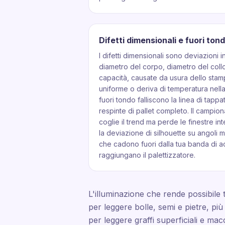
Difetti dimensionali e fuori ton
I difetti dimensionali sono deviazioni i
diametro del corpo, diametro del collo,
capacità, causate da usura dello sta
uniforme o deriva di temperatura nella
fuori tondo falliscono la linea di tappa
respinte di pallet completo. Il campio
coglie il trend ma perde le finestre int
la deviazione di silhouette su angoli mu
che cadono fuori dalla tua banda di 
raggiungano il palettizzatore.
L'illuminazione che rende possibile 
per leggere bolle, semi e pietre, pi
per leggere graffi superficiali e ma