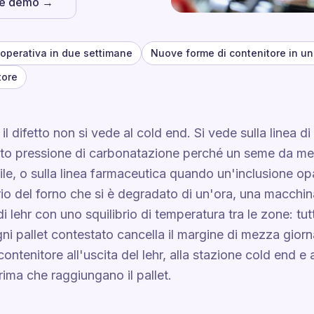
he demo →
 operativa in due settimane
Nuove forme di contenitore in un
tore
 il difetto non si vede al cold end. Si vede sulla linea
tto pressione di carbonatazione perché un seme da mez
ile, o sulla linea farmaceutica quando un'inclusione op
ario del forno che si è degradato di un'ora, una macch
i lehr con uno squilibrio di temperatura tra le zone: tu
gni pallet contestato cancella il margine di mezza giorn
ontenitore all'uscita del lehr, alla stazione cold end e a
rima che raggiungano il pallet.