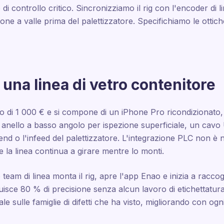
di controllo critico. Sincronizziamo il rig con l'encoder di li
ne a valle prima del palettizzatore. Specifichiamo le ottic
una linea di vetro contenitore
 di 1 000 € e si compone di un iPhone Pro ricondizionato, 
 anello a basso angolo per ispezione superficiale, un cavo
d end o l'infeed del palettizzatore. L'integrazione PLC non è
, e la linea continua a girare mentre lo monti.
o team di linea monta il rig, apre l'app Enao e inizia a racco
uisce 80 % di precisione senza alcun lavoro di etichettatura 
e sulle famiglie di difetti che ha visto, migliorando con ogn