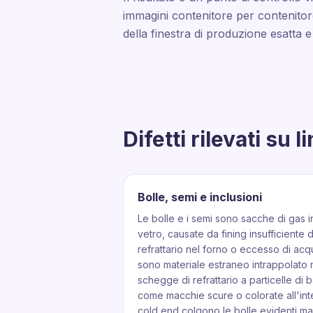
immagini contenitore per contenitor
della finestra di produzione esatta 
Difetti rilevati su 
Bolle, semi e inclusioni
Le bolle e i semi sono sacche di gas i
vetro, causate da fining insufficiente
refrattario nel forno o eccesso di acqu
sono materiale estraneo intrappolato 
schegge di refrattario a particelle di
come macchie scure o colorate all'inter
cold end colgono le bolle evidenti m