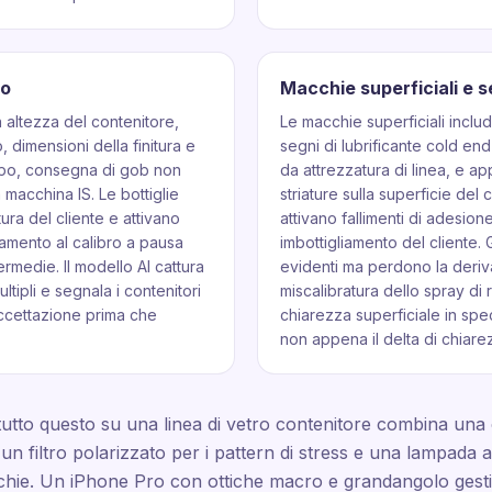
do
Macchie superficiali e se
n altezza del contenitore,
Le macchie superficiali inclu
 dimensioni della finitura e
segni di lubrificante cold en
mpo, consegna di gob non
da attrezzatura di linea, e 
 macchina IS. Le bottiglie
striature sulla superficie de
tura del cliente e attivano
attivano fallimenti di adesione
namento al calibro a pausa
imbottigliamento del cliente. G
ermedie. Il modello AI cattura
evidenti ma perdono la deri
ltipli e segnala i contenitori
miscalibratura dello spray di r
accettazione prima che
chiarezza superficiale in sp
non appena il delta di chiare
tutto questo su una linea di vetro contenitore combina una c
ù un filtro polarizzato per i pattern di stress e una lampada
cchie. Un iPhone Pro con ottiche macro e grandangolo gestisce