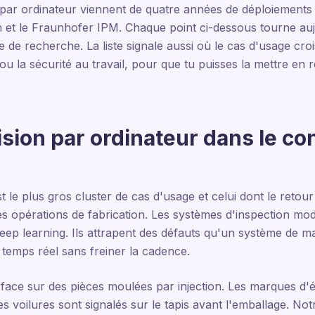
n par ordinateur viennent de quatre années de déploiements
et le Fraunhofer IPM. Chaque point ci-dessous tourne au
e de recherche. La liste signale aussi où le cas d'usage cro
in ou la sécurité au travail, pour que tu puisses la mettre en
ision par ordinateur dans le con
st le plus gros cluster de cas d'usage et celui dont le retour
des opérations de fabrication. Les systèmes d'inspection m
eep learning. Ils attrapent des défauts qu'un système de m
en temps réel sans freiner la cadence.
urface sur des pièces moulées par injection. Les marques d
 les voilures sont signalés sur le tapis avant l'emballage. No