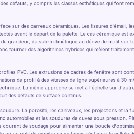
ie des défauts, y compris les classes esthétiques qui font r
rface sur des carreaux céramiques. Les fissures d'émail, les
étectés avant le départ de la palette. Le cas céramique est ex
 de grandeur, du sub-millimétrique au dérive de motif sur t
onc tourner des algorithmes hybrides qui mêlent traitement
profilés PVC. Les extrusions de cadres de fenêtre sont con
tions de profil à des vitesses de ligne supérieures à 30 m/
l technique. La même approche se met à l'échelle sur d'autre
uit des défauts de surface continus.
soudure. La porosité, les caniveaux, les projections et la f
nc automobiles et les soudures de cuves sous pression. Pl
 courant de soudage pour alimenter une boucle d'optimisa
lle en un outil de monitoring en temps réel pour la cellule 