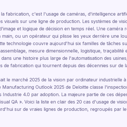
a fabrication, c'est l'usage de caméras, d'intelligence artifi
s visuels sur une ligne de production. Les systèmes de vis
d'image et logique de décision en temps réel. Une caméra r
la main, ou un opérateur qui plisse les yeux derrière une lo
tte technologie couvre aujourd'hui six familles de tâches su
 d'assemblage, mesure dimensionnelle, logistique, traçabilité 
ans une histoire plus large de l'automatisation des usines, où
s de fabrication qui tournent depuis des décennies sur de la
ait le marché 2025 de la vision par ordinateur industrielle à 
Manufacturing Outlook 2025 de Deloitte classe l'inspection 
és Industrie 4.0 par adoption. La majeure partie de ces dép
ual QA ». Voici la liste en clair des 20 cas d'usage de visi
urd'hui sur de vraies lignes de production, regroupés par 