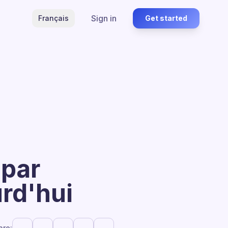
Sign in
Français
Get started
 par
urd'hui
are: