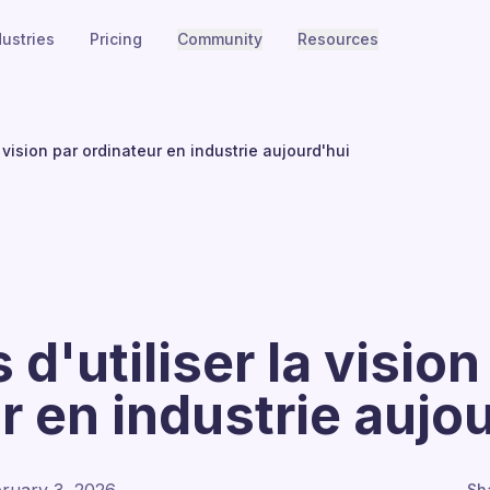
dustries
Pricing
Community
Resources
a vision par ordinateur en industrie aujourd'hui
d'utiliser la vision
r en industrie aujo
Sh