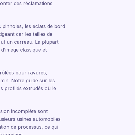
emonter des réclamations
 pinholes, les éclats de bord
igeant car les tailles de
out un carreau. La plupart
 d'image classique et
trôlées pour rayures,
min. Notre guide sur les
s profilés extrudés où le
usion incomplète sont
usieurs usines automobiles
tion de processus, ce qui
de soudage.