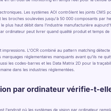
ectroniques. Les systèmes AOI contrôlent les joints CMS po
 les broches soulevées jusqu'à 50 000 composants par heu
 le plus haut débit dans l'industrie manufacturière aujourd'hu
par ordinateur peut livrer quand qualité produit et temps de
s et impressions. L'OCR combiné au pattern matching détecte 
es marquages réglementaires manquants avant qu'ils ne quit
aussi les codes-barres et les Data Matrix 2D pour la traçabi
maine dans les industries réglementées.
on par ordinateur vérifie-t-elle
est l'endroit où les systèmes de vision par ordinateur remp