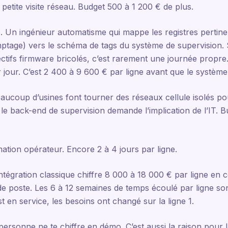
petite visite réseau. Budget 500 à 1 200 € de plus.
e. Un ingénieur automatisme qui mappe les registres pertinen
mptage) vers le schéma de tags du système de supervision. 
ctifs firmware bricolés, c’est rarement une journée propre
 jour. C’est 2 400 à 9 600 € par ligne avant que le système
eaucoup d’usines font tourner des réseaux cellule isolés po
le back-end de supervision demande l’implication de l’IT. Bu
rmation opérateur. Encore 2 à 4 jours par ligne.
intégration classique chiffre 8 000 à 18 000 € par ligne en 
de poste. Les 6 à 12 semaines de temps écoulé par ligne so
t en service, les besoins ont changé sur la ligne 1.
personne ne te chiffre en démo. C’est aussi la raison pour l