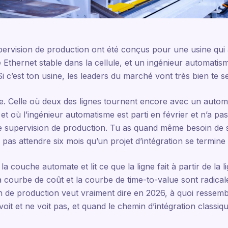
supervision de production ont été conçus pour une usine qu
 Ethernet stable dans la cellule, et un ingénieur automati
i c’est ton usine, les leaders du marché vont très bien te se
ine. Celle où deux des lignes tournent encore avec un auto
 et où l’ingénieur automatisme est parti en février et n’a p
 supervision de production. Tu as quand même besoin de s
x pas attendre six mois qu’un projet d’intégration se termi
a couche automate et lit ce que la ligne fait à partir de la 
 courbe de coût et la courbe de time-to-value sont radical
n de production veut vraiment dire en 2026, à quoi ressembl
it et ne voit pas, et quand le chemin d’intégration classiq