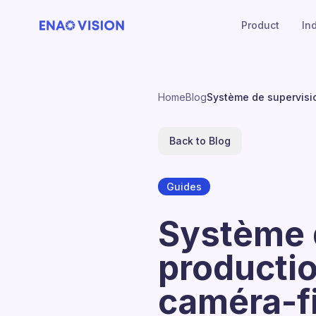
Product
In
Home
Blog
Système de supervisio
Back to Blog
Guides
Système 
productio
caméra-fi