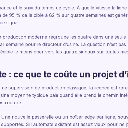
ance et le suivi du temps de cycle. À quelle vitesse la lign
ve de 95 % de la cible à 82 % sur quatre semaines est géné
e signal.
 production moderne regroupe les quatre dans une seule v
ar semaine pour le directeur d’usine. La question n’est pas 
rédible le moins cher vers les quatre signaux sur toutes mes
e : ce que te coûte un projet d’
e supervision de production classique, la licence est rarem
e usine moyenne typique paie quand elle prend le chemin int
astructure.
. Une nouvelle passerelle ou un boîtier edge par ligne, sou
 supportés. Si l’automate existant est assez vieux pour ne p