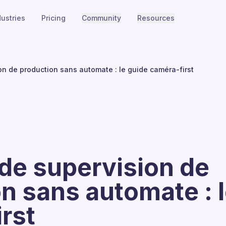
dustries
Pricing
Community
Resources
n de production sans automate : le guide caméra-first
de supervision de
n sans automate : 
rst