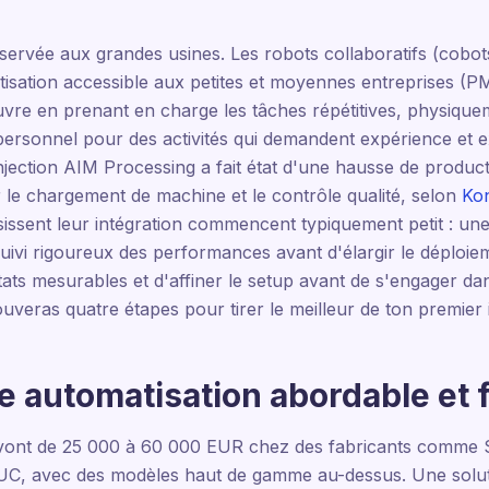
éservée aux grandes usines. Les robots collaboratifs (cobots
tisation accessible aux petites et moyennes entreprises (P
uvre en prenant en charge les tâches répétitives, physique
e personnel pour des activités qui demandent expérience et 
njection AIM Processing a fait état d'une hausse de produc
 le chargement de machine et le contrôle qualité, selon
Kon
sissent leur intégration commencent typiquement petit : une 
suivi rigoureux des performances avant d'élargir le déploie
ats mesurables et d'affiner le setup avant de s'engager da
rouveras quatre étapes pour tirer le meilleur de ton premier
ne automatisation abordable et f
 vont de 25 000 à 60 000 EUR chez des fabricants comme S
, avec des modèles haut de gamme au-dessus. Une solution