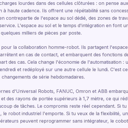
 charges lourdes dans des cellules clôturées : on pense au
on à haute cadence. Ils offrent une répétabilité sans conces
n contrepartie de l'espace au sol dédié, des zones de travai
ervice. L'espace au sol et le temps d'intégration en font 
quelques milliers de pièces par poste.
pour la collaboration homme-robot. Ils partagent l'espace 
'arrêtent en cas de contact, et embarquent des fonctions de
part des cas. Cela change l'économie de l'automatisation :
ndredi et redéployé sur une autre cellule le lundi. C'est ce
s changements de série hebdomadaires.
dernes d'Universal Robots, FANUC, Omron et ABB embarqu
 et des rayons de portée supérieurs à 1,7 mètre, ce qui rédu
eaucoup de tâches. Le compromis reste réel cependant. Si t
 le robot industriel l'emporte. Si tu veux de la flexibilité, 
érateurs peuvent reprogrammer sans intégrateur, le cobot