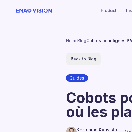
Product
In
Home
Blog
Cobots pour lignes PME
Back to Blog
Guides
Cobots po
où les pl
Korbinian Kuusisto