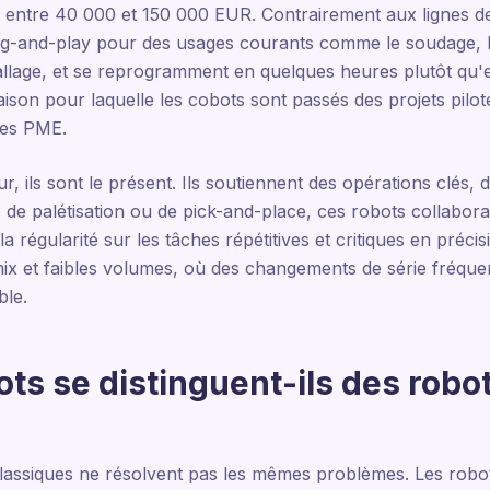
e entre 40 000 et 150 000 EUR. Contrairement aux lignes d
g-and-play pour des usages courants comme le soudage, l
allage, et se reprogramment en quelques heures plutôt qu'en
 raison pour laquelle les cobots sont passés des projets pilot
 les PME.
r, ils sont le présent. Ils soutiennent des opérations clés, d
se de palétisation ou de pick-and-place, ces robots collabor
t la régularité sur les tâches répétitives et critiques en préci
mix et faibles volumes, où des changements de série fréque
ble.
ots se distinguent-ils des robot
classiques ne résolvent pas les mêmes problèmes. Les robots