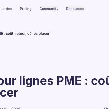
dustries
Pricing
Community
Resources
 : coût, retour, où les placer
ur lignes PME : coû
acer
Sh