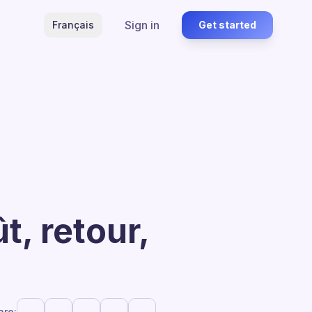
Sign in
Français
Get started
t, retour,
are: