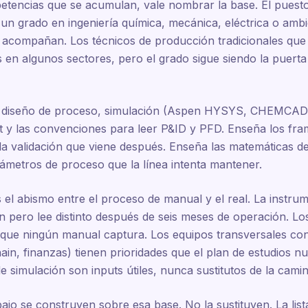
petencias que se acumulan, vale nombrar la base. El puest
n grado en ingeniería química, mecánica, eléctrica o ambie
 acompañan. Los técnicos de producción tradicionales que
en algunos sectores, pero el grado sigue siendo la puerta
ña diseño de proceso, simulación (Aspen HYSYS, CHEMCAD, 
y las convenciones para leer P&ID y PFD. Enseña los fram
 validación que viene después. Enseña las matemáticas det
rámetros de proceso que la línea intenta mantener.
el abismo entre el proceso de manual y el real. La instrum
ón pero lee distinto después de seis meses de operación. L
 que ningún manual captura. Los equipos transversales con 
hain, finanzas) tienen prioridades que el plan de estudios
 simulación son inputs útiles, nunca sustitutos de la camina
jo se construyen sobre esa base. No la sustituyen. La list