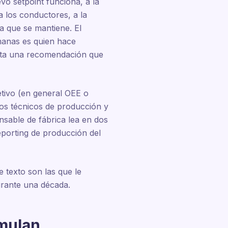
vo setpoint funciona, a la
a los conductores, a la
a que se mantiene. El
emanas es quien hace
orta una recomendación que
etivo (en general OEE o
os técnicos de producción y
nsable de fábrica lea en dos
eporting de producción del
 texto son las que le
urante una década.
umulan