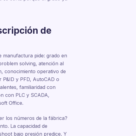
scripción de
e manufactura pide: grado en
problem solving, atención al
n, conocimiento operativo de
eer P&ID y PFD, AutoCAD o
lentes, familiaridad con
ción con PLC y SCADA,
oft Office.
ver los números de la fábrica?
ento. La capacidad de
shoot bajo presión predice. Y