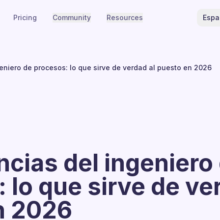
Pricing
Community
Resources
Espa
niero de procesos: lo que sirve de verdad al puesto en 2026
cias del ingeniero
 lo que sirve de ve
n 2026