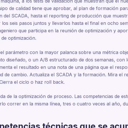
máquina, a los tests de validación que muestran que el nue
uipo de calidad tiene que aprobar, al plan de formación par
ón del SCADA, hasta el reporting de producción que muestr
los seis pasos juntos y llevarlos hasta el final en ocho s
ingeniero que participa en la reunión de optimización y ap
 de optimización.
 el parámetro con la mayor palanca sobre una métrica obj
to diseñado, o un A/B estructurado de dos semanas, con l
menta el resultado en una nota de una página que el respo
tud de cambio. Actualiza el SCADA y la formación. Mira el r
Cierra el ciclo o haz roll back.
ida de la optimización de proceso. Las competencias de este
lo correr en la misma línea, tres o cuatro veces al año, d
petencias técnicas que se ac