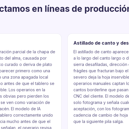
ctamos en líneas de producción
Astillado de canto y de
aración parcial de la chapa de
El astillado de canto aparece
to del alma, causada por
a lo largo del canto largo o 
o curado o deriva de plato
sierra desafiladas, direcció
aparecer primero como una
frágiles que fracturan bajo el
o una zona apagada local
severo deja la hoja inservible
o antes de que el tablero se
operarios manuales captan l
eble. Los operarios en la
cantos borderline que pasan 
as obvias pero pierden los
CNC del cliente. El modelo de
 se ven como variación de
solo fotograma y señala cual
macén. El modelo de IA
aceptación, con los fotogram
 tablero correctamente unido
cadencia de cambio de hoja 
ncia mucho antes de que el
que la siguiente pila salga.
 señalan, el operario revisa