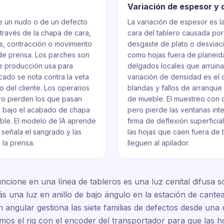
Variación de espesor y 
e un nudo o de un defecto
La variación de espesor es la
 través de la chapa de cara,
cara del tablero causada por
, contracción o movimiento
desgaste de plato o desviaci
 de prensa. Los parches son
como hojas fuera de planeid
 de producción usa para
delgados locales que arruina
cado se nota contra la veta
variación de densidad es el
 del cliente. Los operarios
blandas y fallos de arranque d
ro pierden los que pasan
de mueble. El muestreo con c
an bajo el acabado de chapa
pero pierde las ventanas inte
ueble. El modelo de IA aprende
firma de deflexión superficia
 señala el sangrado y las
las hojas que caen fuera de
 la prensa.
lleguen al apilador.
cione en una línea de tableros es una luz cenital difusa so
s una luz en anillo de bajo ángulo en la estación de cantea
angular gestiona las siete familias de defectos desde una 
amos el rig con el encoder del transportador para que las 