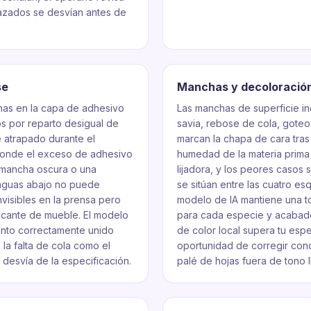
hazados se desvían antes de
se
Manchas y decoloración
nas en la capa de adhesivo
Las manchas de superficie i
s por reparto desigual de
savia, rebose de cola, goteo
e atrapado durante el
marcan la chapa de cara tras
 donde el exceso de adhesivo
humedad de la materia prima 
a mancha oscura o una
lijadora, y los peores casos
 aguas abajo no puede
se sitúan entre las cuatro es
visibles en la prensa pero
modelo de IA mantiene una t
bricante de mueble. El modelo
para cada especie y acabado 
canto correctamente unido
de color local supera tu espec
 la falta de cola como el
oportunidad de corregir con
 desvía de la especificación.
palé de hojas fuera de tono 