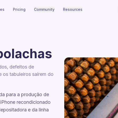
ies
Pricing
Community
Resources
 bolachas
dos, defeitos de
 os tabuleiros saírem do
da para a produção de
m iPhone recondicionado
epositadora e da linha