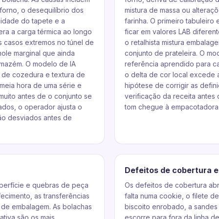
forno, o desequilíbrio dos
mistura de massa ou alteraç
cidade do tapete e a
farinha. O primeiro tabuleiro
era a carga térmica ao longo
ficar em valores LAB difere
 casos extremos no túnel de
o retalhista mistura embala
ole marginal que ainda
conjunto de prateleira. O m
armazém. O modelo de IA
referência aprendido para ca
 de cozedura e textura de
o delta de cor local excede 
 meia hora de uma série e
hipótese de corrigir as defin
 muito antes de o conjunto se
verificação da receita antes
zados, o operador ajusta o
tom chegue à empacotadora
 são desviados antes de
Defeitos de cobertura 
superfície e quebras de peça
Os defeitos de cobertura ab
ecimento, as transferências
falta numa cookie, o filete 
a de embalagem. As bolachas
biscoito enrobado, a sandes
ativa são os mais
escorre para fora da linha 