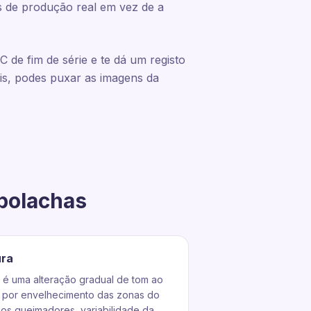
s de produção real em vez de a
de fim de série e te dá um registo
is, podes puxar as imagens da
 bolachas
ura
 é uma alteração gradual de tom ao
a por envelhecimento das zonas do
dos queimadores, variabilidade da