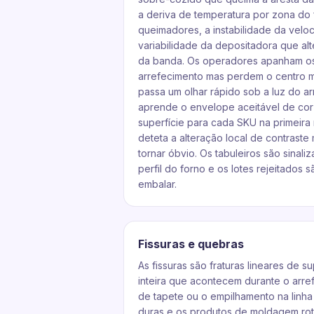
a deriva de temperatura por zona do 
queimadores, a instabilidade da velo
variabilidade da depositadora que alt
da banda. Os operadores apanham os
arrefecimento mas perdem o centro m
passa um olhar rápido sob a luz do 
aprende o envelope aceitável de cor
superfície para cada SKU na primeira
deteta a alteração local de contraste
tornar óbvio. Os tabuleiros são sinali
perfil do forno e os lotes rejeitados
embalar.
Fissuras e quebras
As fissuras são fraturas lineares de 
inteira que acontecem durante o arref
de tapete ou o empilhamento na linh
duras e os produtos de moldagem rot