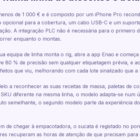
menos de 1 000 € e é composto por um iPhone Pro recondic
o opcional para a cobertura, um cabo USB-C e um suporte 
ação. A integração PLC não é necessária para o primeiro 
 correr enquanto o montas.
tua equipa de linha monta o rig, abre a app Enao e começa
e 80 % de precisão sem qualquer etiquetagem prévia, e ao
eitos que viu, melhorando com cada lote sinalizado que a l
delo a reconhecer as suas receitas de massa, paletas de c
SKU diferente na mesma linha, o modelo adapta-se num ú
uto semelhante, o segundo modelo parte da experiência do 
xam de chegar à empacotadora, o sucata é registado no po
ores recuperam as horas de atenção de que precisam para 