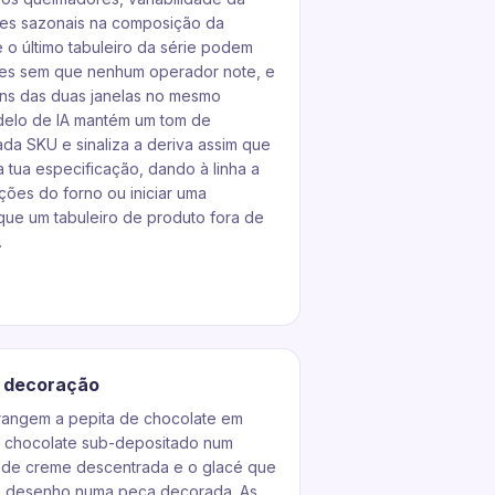
ões sazonais na composição da
 e o último tabuleiro da série podem
ntes sem que nenhum operador note, e
gens das duas janelas no mesmo
odelo de IA mantém um tom de
da SKU e sinaliza a deriva assim que
a tua especificação, dando à linha a
ições do forno ou iniciar uma
 que um tabuleiro de produto fora de
.
e decoração
rangem a pepita de chocolate em
de chocolate sub-depositado num
 de creme descentrada e o glacé que
de desenho numa peça decorada. As