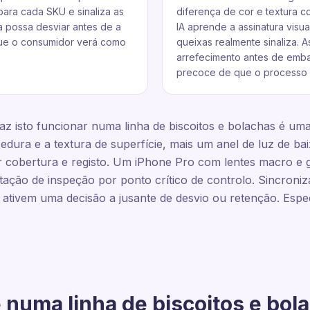
ara cada SKU e sinaliza as
diferença de cor e textura c
a possa desviar antes de a
IA aprende a assinatura visua
ue o consumidor verá como
queixas realmente sinaliza. 
arrefecimento antes de emba
precoce de que o processo 
z isto funcionar numa linha de biscoitos e bolachas é uma 
zedura e a textura de superfície, mais um anel de luz de b
 cobertura e registo. Um iPhone Pro com lentes macro e gr
stação de inspeção por ponto crítico de controlo. Sincroni
s ativem uma decisão a jusante de desvio ou retenção. Espe
 numa linha de biscoitos e bol