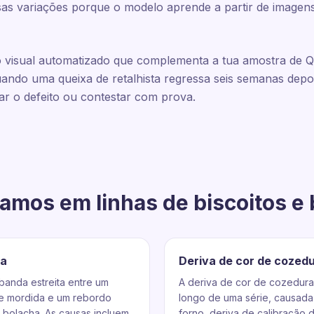
sas variações porque o modelo aprende a partir de imagen
 visual automatizado que complementa a tua amostra de QC 
ando uma queixa de retalhista regressa seis semanas depo
ar o defeito ou contestar com prova.
amos em linhas de biscoitos e
ra
Deriva de cor de cozed
banda estreita entre um
A deriva de cor de cozedura
de mordida e um rebordo
longo de uma série, causad
 bolacha. As causas incluem
forno, deriva de calibração 