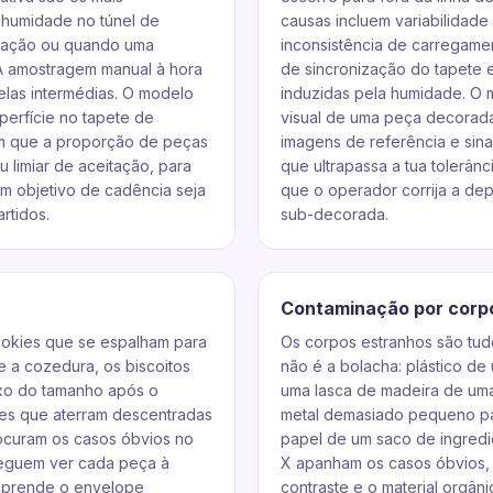
 humidade no túnel de
causas incluem variabilidad
icação ou quando uma
inconsistência de carregamen
. A amostragem manual à hora
de sincronização do tapete e
elas intermédias. O modelo
induzidas pela humidade. O 
perfície no tapete de
visual de uma peça decorada
sim que a proporção de peças
imagens de referência e sinal
u limiar de aceitação, para
que ultrapassa a tua tolerân
um objetivo de cadência seja
que o operador corrija a dep
rtidos.
sub-decorada.
Contaminação por corp
ookies que se espalham para
Os corpos estranhos são tud
e a cozedura, os biscoitos
não é a bolacha: plástico d
ixo do tamanho após o
uma lasca de madeira de uma
es que aterram descentradas
metal demasiado pequeno pa
rocuram os casos óbvios no
papel de um saco de ingredie
seguem ver cada peça à
X apanham os casos óbvios, 
 aprende o envelope
contraste e o material orgân