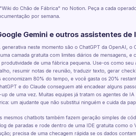
m "Wiki do Chão de Fábrica" no Notion. Peça a cada operado
ocumentação por semana.
oogle Gemini e outros assistentes de 
 generativa neste momento são o ChatGPT da OpenAI, o C
ma camada gratuita com limites diários de mensagens, e ca
 produtividade de uma fábrica pequena. Use-os como seu a
lho, resumir notas de reunião, traduzir texto, gerar check
es economizam 80% do tempo, e você gasta os 20% restant
ChatGPT e do Claude conseguem até encadear alguns passo
-up de uma vez. Muitas equipes já tratam os agentes de IA
ica: um ajudante que não substitui ninguém e cuida da pape
os mesmos chatbots também fazem geração simples de cód
log de paradas e rode dentro de uma IDE gratuita como o 
ução; precisa de uma checagem rápida se os dados contam 