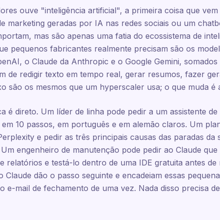
es ouve "inteligência artificial", a primeira coisa que ve
e marketing geradas por IA nas redes sociais ou um chatb
mportam, mas são apenas uma fatia do ecossistema de inteligê
 que pequenos fabricantes realmente precisam são os mode
nAI, o Claude da Anthropic e o Google Gemini, somados a
m de redigir texto em tempo real, gerar resumos, fazer ge
xo são os mesmos que um hyperscaler usa; o que muda é a 
ca é direto. Um líder de linha pode pedir a um assistente 
o em 10 passos, em português e em alemão claros. Um plan
erplexity e pedir as três principais causas das paradas d
. Um engenheiro de manutenção pode pedir ao Claude que
relatórios e testá-lo dentro de uma IDE gratuita antes de
o Claude dão o passo seguinte e encadeiam essas pequen
r o e-mail de fechamento de uma vez. Nada disso precisa 