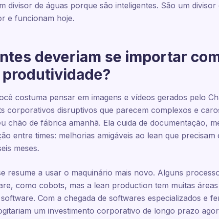
 divisor de águas porque são inteligentes. São um diviso
r e funcionam hoje.
antes deveriam se importar co
e produtividade?
você costuma pensar em imagens e vídeos gerados pelo C
ts corporativos disruptivos que parecem complexos e caro
u chão de fábrica amanhã. Ela cuida de documentação, me
ão entre times: melhorias amigáveis ao lean que precisam
seis meses.
e resume a usar o maquinário mais novo. Alguns proce
are, como cobots, mas a lean production tem muitas áreas
oftware. Com a chegada de softwares especializados e fer
ogitariam um investimento corporativo de longo prazo ago