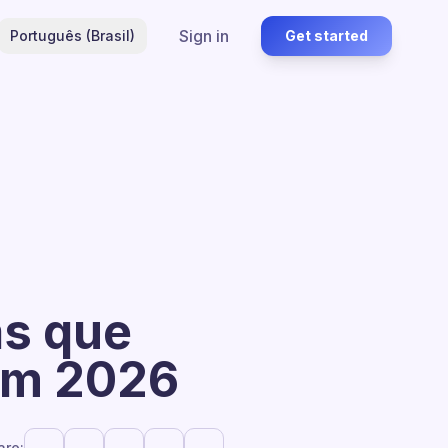
Sign in
Português (Brasil)
Get started
as que
em 2026
are: