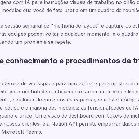
agens com IA para instruções visuais de trabalho no chão 
dos modelos que você de fato usaria em um quadro de reunião
uma sessão semanal de "melhoria de layout" e capture os 
ras equipes podem voltar a qualquer momento, e o quadr
quando um problema se repete.
de conhecimento e procedimentos de t
poderosa de workspace para anotações e para mostrar in
rfeito para um hub de conhecimento: armazenar procedimen
mento, catalogar documentos de capacitação e listar código
e básico e a maioria dos modelos; as funcionalidades de I
equeno e único. Uma visão de dashboard com tickets de me
 nossos clientes, e a Notion API permite empurrar dados 
o Microsoft Teams.