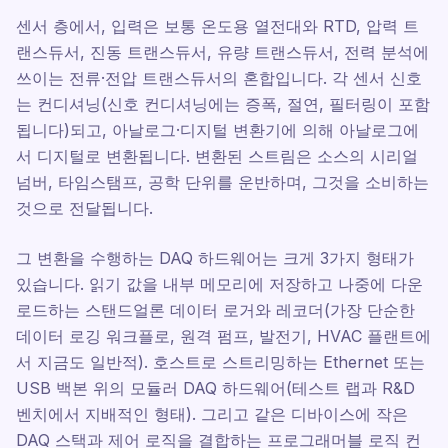
센서 층에서, 입력은 보통 온도용 열전대와 RTD, 압력 트
랜스듀서, 진동 트랜스듀서, 유량 트랜스듀서, 전력 분석에
쓰이는 전류·전압 트랜스듀서의 혼합입니다. 각 센서 신호
는 컨디셔닝(신호 컨디셔닝에는 증폭, 절연, 필터링이 포함
됩니다)되고, 아날로그·디지털 변환기에 의해 아날로그에
서 디지털로 변환됩니다. 변환된 스트림은 소스의 시리얼
넘버, 타임스탬프, 공학 단위를 운반하며, 그것을 소비하는
것으로 전달됩니다.
그 변환을 수행하는 DAQ 하드웨어는 크게 3가지 형태가
있습니다. 읽기 값을 내부 메모리에 저장하고 나중에 다운
로드하는 스탠드얼론 데이터 로거와 레코더(가장 단순한
데이터 로깅 워크플로, 원격 펌프, 발전기, HVAC 플랜트에
서 지금도 일반적). 호스트로 스트리밍하는 Ethernet 또는
USB 백본 위의 모듈러 DAQ 하드웨어(테스트 랩과 R&D
벤치에서 지배적인 형태). 그리고 같은 디바이스에 작은
DAQ 스택과 제어 로직을 결합하는 프로그래머블 로직 컨