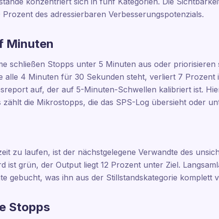
lstände konzentriert sich in fünf Kategorien. Die Sichtbarkei
0 Prozent des adressierbaren Verbesserungspotenzials.
nf Minuten
e schließen Stopps unter 5 Minuten aus oder priorisieren 
ie alle 4 Minuten für 30 Sekunden steht, verliert 7 Prozent 
sreport auf, der auf 5-Minuten-Schwellen kalibriert ist. Hi
s zählt die Mikrostopps, die das SPS-Log übersieht oder un
eit zu laufen, ist der nächstgelegene Verwandte des unsich
 ist grün, der Output liegt 12 Prozent unter Ziel. Langsamla
te gebucht, was ihn aus der Stillstandskategorie komplett 
te Stopps