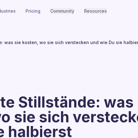
dustries
Pricing
Community
Resources
e: was sie kosten, wo sie sich verstecken und wie Du sie halbie
e Stillstände: was 
o sie sich verstec
e halbierst