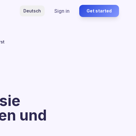
Sign in
Deutsch
Get started
rst
sie
ken und