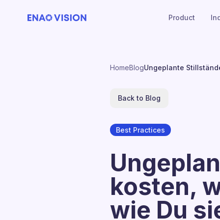
Product
In
Home
Blog
Ungeplante Stillständ
Back to Blog
Best Practices
Ungeplant
kosten, w
wie Du si