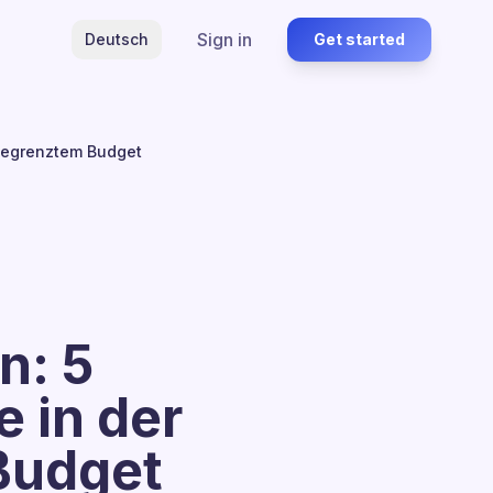
Sign in
Deutsch
Get started
 begrenztem Budget
n: 5
e in der
Budget