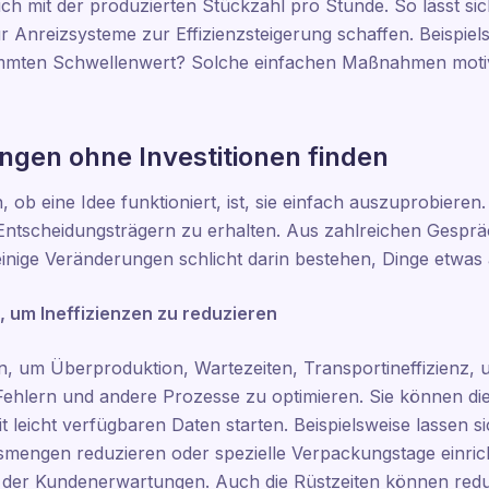
ch mit der produzierten Stückzahl pro Stunde. So lässt si
 Anreizsysteme zur Effizienzsteigerung schaffen. Beispielsw
mmten Schwellenwert? Solche einfachen Maßnahmen motivi
ngen ohne Investitionen finden
 ob eine Idee funktioniert, ist, sie einfach auszuprobiere
 Entscheidungsträgern zu erhalten. Aus zahlreichen Gespr
 einige Veränderungen schlicht darin bestehen, Dinge etwa
 um Ineffizienzen zu reduzieren
 um Überproduktion, Wartezeiten, Transportineffizienz, u
ehlern und andere Prozesse zu optimieren. Sie können di
 leicht verfügbaren Daten starten. Beispielsweise lassen 
smengen reduzieren oder spezielle Verpackungstage einric
der Kundenerwartungen. Auch die Rüstzeiten können reduz