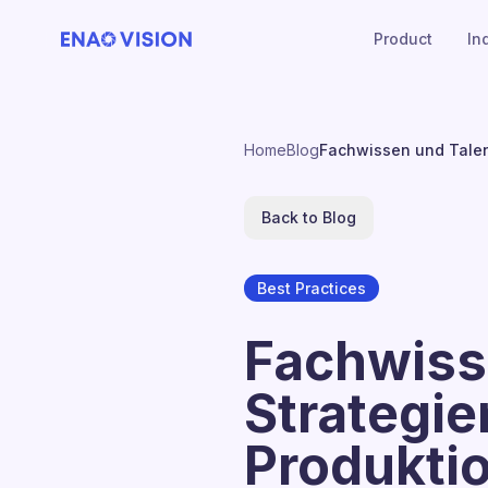
Product
In
Home
Blog
Fachwissen und Talent
Back to Blog
Best Practices
Fachwisse
Strategie
Produkti