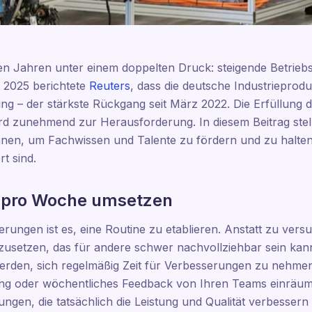
zten Jahren unter einem doppelten Druck: steigende Betrieb
 2025 berichtete
Reuters
, dass die deutsche Industrieprod
g – der stärkste Rückgang seit März 2022. Die Erfüllung
rd zunehmend zur Herausforderung. In diesem Beitrag stelle
nen, um Fachwissen und Talente zu fördern und zu halten,
t sind.
 pro Woche umsetzen
serungen ist es, eine Routine zu etablieren. Anstatt zu ver
usetzen, das für andere schwer nachvollziehbar sein kann, 
erden, sich regelmäßig Zeit für Verbesserungen zu nehmen.
g oder wöchentliches Feedback von Ihren Teams einräumen.
ngen, die tatsächlich die Leistung und Qualität verbessern