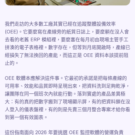
我們走訪的大多數工廠其實已經在追蹤整體設備效率
(OEE)。它要麼寫在產線旁的紙質日誌上，要麼躺在沒人會
去看的老舊 ERP 模組裡，要麼塞在每月初由現場主管手工
拼湊的電子表格裡。數字存在，但等到月底開啟時，產線已
經損失了無法挽回的產能，而這正是 OEE 資料本該提前阻
止的。
OEE 軟體本應解決這件事。它最初的承諾是把每條產線的
可用率、效能和品質即時呈現出來，把資料洗到足夠乾淨，
讓團隊在同一個班次內就能行動。落到實處的產品差異極
大：有的真的把數字搬到了現場顯示屏，有的把資料鎖在沒
人登入的儀表盤裡，有的則是先賣三個月整合專案才給你看
到第一個有效圖表。
這份指南面向 2026 年要挑選 OEE 監控軟體的營運負責