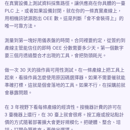
在真實設備上測試資料採集路徑。讓供應商在你具體的一臺
PLC 上，或者如果設備封閉，就在你的一條真實產線上，
用相機訊號源跑出 OEE 數。這是判斷「會不會裝得上」的
唯一可靠方法。
測量到第一塊好用儀表盤的時間。合同裡要約定，從簽約到
產線主管能信任的即時 OEE 分數需要多少天。第一個數字
要三個月透過整合才出現的工具，會把勢頭耗光。
做一次 30 天的操作員可用性測試。在一條產線上把工具上
起來，看操作員怎麼使用原因碼選擇器。如果不需要催就能
準確打標，這就是個會落地的工具。如果不行，在採購前就
會暴露問題。
在 3 年視野下看每條產線的經濟性。按機器計費的許可在
3 臺機器上還行，在 30 臺上就會很疼。按工廠或按站點計
價的方式隨著部署擴大會更好規模化。把硬體、整合、培
訓、訂閱全算進來，再做出選擇。