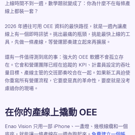
上線時間不到一週，數學題就變成了：你為什麼不在每條產
線上都裝一套？
2026 年通往可用 OEE 資料的最快路徑，就是一週內讓產
線上有一個即時訊號。挑出最痛的瓶頸，挑能最快上線的工
具，先做一條產線，等營運節奏建立起來再擴展。
還有一件值得測到底的事：強大的 OEE 軟體不會孤立存
在。它會和營運團隊已經在追蹤的 KPI、計畫員設定的吞吐
量目標、產線主管的交班節奏咬合在一起。如果新工具迫使
你重寫所有營運流程，它要麼是真的革命性，要麼就是沒考
慮過你的現場。
在你的產線上撬動 OEE
Enao Vision 只用一部 iPhone、一盞燈、幾根線纜和一個
底座，就能讓一條產線在一週內跑起來。
免費建立一個帳