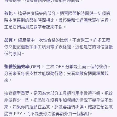
直接採集，這樣每個停機分鐘都有時間戳。
效能。
這是速度損失的部分。把實際節拍時間與一切順暢
時本應達到的節拍時間相比。微停機和慢迴圈就藏在這裡，
正是它們讓月底數字看起來不對。
品質。
總產量中一次性合格的比例，不含返工。許多工廠
依然把這個數字手工填到電子表格裡，這也是它的可信度最
低的原因。
整體設備效率(OEE)。
主標 OEE 分數是上面三個的乘積。
分開來看每個支柱才能驅動行動；只看總數會把問題藏起
來。
這對選型重要，是因為大部分工具把可用率做得不錯，把效
能做得少一些，把品質在沒有附加模組的情況下幾乎做不出
來。如果你的瓶頸在品質，那就要謹慎挑選，確認它預設就
能算 FPY，而不是要你之後再額外買一個模組。