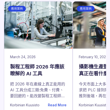
應用案例
應用案例
March 24, 2026
February 10, 2026
製程工程師 2026 年應該
攝影機生產監控
瞭解的 AI 工具
真正在看什麼
把 2026 年在產線上真正能用的
今天市面上大多
AI 工具分成三類:免費、付費、
求把 PLC 接到
要回避的。能改變製程工程師週
推到後端，再在
二下午的 5 個領域。
盤。這條路在 PL
Korbinian Kuusisto
Read More
Korbinian Kuusisto
合團隊有耐心時