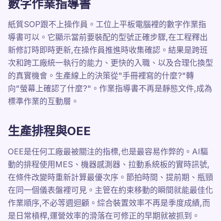
數字作業指導書
紙質SOP跟不上操作員。工位上平板電腦裡的數字作業指
導書可以。它顯示當前要裝配的型號正確步驟,在工程釋出
新修訂時即時更新,在操作員推進時收集確認。結果是跨班
次和跨工廠統一執行的能力、更快的入職、以及合理化換型
的真實機會。生產線上的決策從"手冊裡寫的什麼?"轉
向"螢幕上確認了什麼?"。作業指導書不再是靜態文件,成為
標準作業的互動層。
生產排程與OEE
OEE是任何工廠最被關注的指標,也是最容易作弊的。AI驅
動的排程使用MES、機器感測器、拉動系統板的實時訊號,
在條件改變時重新計算最優次序。節拍時間、提前期、瓶頸
在同一個儀表盤裡可見。主管在約束移動的瞬間就能最佳化
作業順序,不必等週迴顧。綜合裝置效率不再是季度成績,而
是日常槓桿,運營效率的滑落在可修正的早期就被抓到。