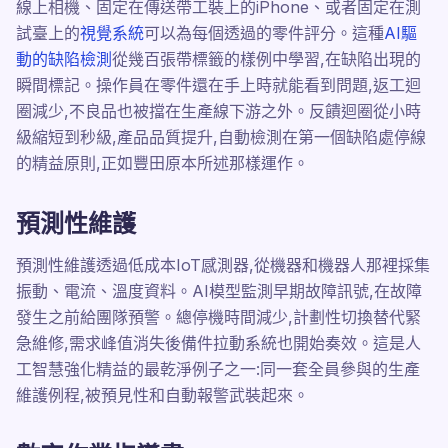
線上相機、固定在傳送帶工裝上的iPhone、或者固定在測
試臺上的
視覺系統
可以為每個透過的零件評分。這種
AI驅
動的缺陷檢測
從幾百張帶標籤的樣例中學習,在缺陷出現的
瞬間標記。操作員在零件還在手上時就能看到問題,返工迴
圈減少,不良品也被擋在生產線下游之外。反饋迴圈從小時
級縮短到秒級,產品品質提升,自動檢測在第一個缺陷處停線
的精益原則,正如豐田原本所述那樣運作。
預測性維護
預測性維護透過低成本IoT感測器,從機器和機器人那裡採集
振動、電流、溫度資料。AI模型監測早期故障訊號,在故障
發生之前給團隊預警。總停機時間減少,計劃性切換替代緊
急維修,需求峰值消失後備件拉動系統也開始奏效。這是人
工智慧強化精益的最乾淨例子之一:同一套全員參與的生產
維護例程,被預見性和自動報警武裝起來。