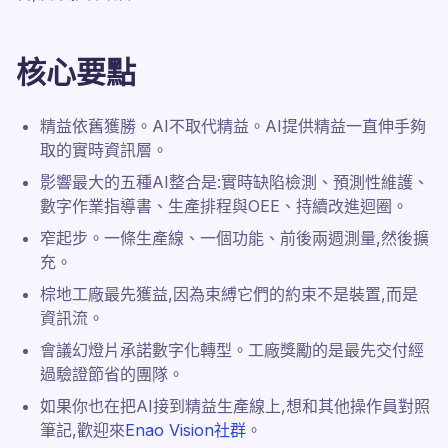
核心要點
精益依舊獲勝。AI不取代精益。AI提供精益一直伸手夠
取的實時資訊層。
影響最大的五種AI整合是:實時缺陷檢測、預測性維護、
數字作業指導書、生產排程與OEE、持續改進迴圈。
窄起步。一條生產線、一個功能、前後兩週測量,然後擴
充。
棕地工廠最先獲益,因為束縛它們的約束不是裝置,而是
資訊流。
會議幻燈片承諾數字化轉型。工廠獎勵的是最先交付經
過驗證節省的團隊。
如果你也在把AI接到精益生產線上,想和其他操作員對照
筆記,歡迎來
Enao Vision社群
。