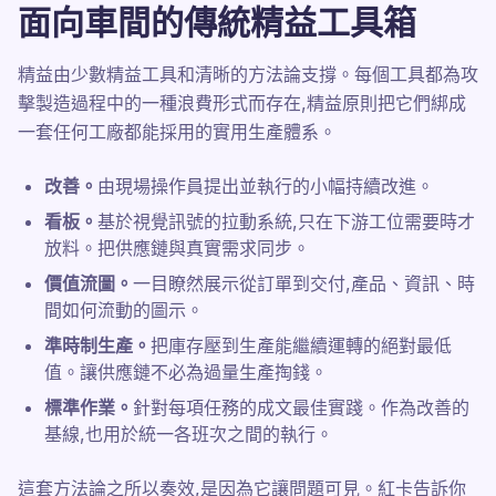
面向車間的傳統精益工具箱
精益由少數精益工具和清晰的方法論支撐。每個工具都為攻
擊製造過程中的一種浪費形式而存在,精益原則把它們綁成
一套任何工廠都能採用的實用生產體系。
改善。
由現場操作員提出並執行的小幅持續改進。
看板。
基於視覺訊號的拉動系統,只在下游工位需要時才
放料。把供應鏈與真實需求同步。
價值流圖。
一目瞭然展示從訂單到交付,產品、資訊、時
間如何流動的圖示。
準時制生產。
把庫存壓到生產能繼續運轉的絕對最低
值。讓供應鏈不必為過量生產掏錢。
標準作業。
針對每項任務的成文最佳實踐。作為改善的
基線,也用於統一各班次之間的執行。
這套方法論之所以奏效,是因為它讓問題可見。紅卡告訴你