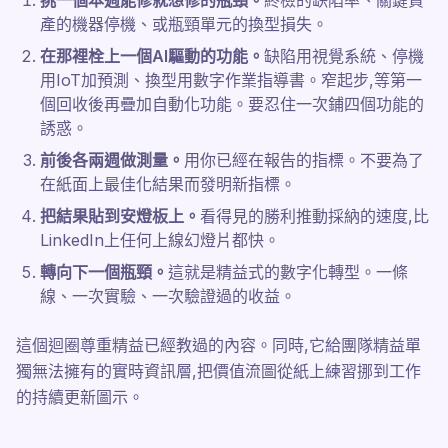
挑一個本週能修就想修的瓶頸。
終檢的缺陷率、關鍵資
產的機器停機、或瓶頸單元的換型損失。
在那裡栓上一個AI驅動的功能。
缺陷用視覺系統、停機
用IoT加預測、換型用數字作業指導書。窄起步,等第一
個回收後再疊加自動化功能。要忍住一次鋪四個功能的
誘惑。
前後各兩週做測量。
用你已經在報告的指標。不要為了
在紙面上最佳化結果而發明新指標。
把結果貼到安燈板上。
看得見的勝利推動採納的速度,比
LinkedIn上任何上線幻燈片都快。
轉向下一個瓶頸。
這就是精益式的數字化轉型。一條
線、一次實驗、一次驗證過的收益。
這個迴圈尊重精益已經教過的內容。同時,它給團隊精益單
獨無法擁有的實時資訊層,把價值流圖從紙上練習挪到工作
的持續更新圖示。