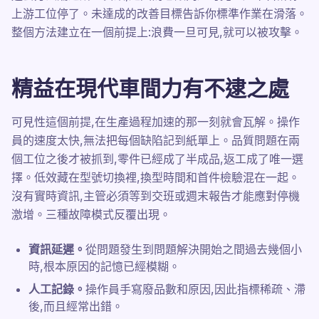
上游工位停了。未達成的改善目標告訴你標準作業在滑落。
整個方法建立在一個前提上:浪費一旦可見,就可以被攻擊。
精益在現代車間力有不逮之處
可見性這個前提,在生產過程加速的那一刻就會瓦解。操作
員的速度太快,無法把每個缺陷記到紙單上。品質問題在兩
個工位之後才被抓到,零件已經成了半成品,返工成了唯一選
擇。低效藏在型號切換裡,換型時間和首件檢驗混在一起。
沒有實時資訊,主管必須等到交班或週末報告才能應對停機
激增。三種故障模式反覆出現。
資訊延遲。
從問題發生到問題解決開始之間過去幾個小
時,根本原因的記憶已經模糊。
人工記錄。
操作員手寫廢品數和原因,因此指標稀疏、滯
後,而且經常出錯。