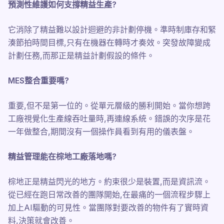
預測性維護如何支撐精益生產?
它消除了精益難以設計迴避的非計劃停機。準時制庫存和緊
湊節拍時間目標,只有在機器在轉時才奏效。突發故障變成
計劃任務,而那正是精益計劃假設的條件。
MES整合重要嗎?
重要,但不是第一位的。從單元層級的勝利開始。當你想跨
工廠視覺化生產線吞吐量時,再連線系統。錯誤的次序是花
一年做整合,期間沒有一個操作員看到有用的儀表盤。
精益管理能在棕地工廠落地嗎?
棕地正是精益閃光的地方。約束很少是裝置,而是資訊流。
從已經在跑日常改善的團隊開始,在最痛的一個流程步驟上
加上AI驅動的可見性。當團隊對要改善的物件有了實時資
料,決策就會改善。