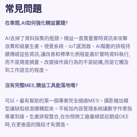
常見問題
在車間,AI如何強化精益實踐?
AI去掉了資料採集的瓶頸。精益一直需要實時資訊來攻擊
浪費和過量生產。視覺系統、IoT感測器、AI驅動的排程持
續傳遞這些資訊,讓改善和標準化例程能基於實時資料執行,
而不是周度摘要。改變操作員行為的不是結構,而是它觸及
到工作語言的程度。
沒有完整MES,精益工具能落地嗎?
可以。最有幫助的第一個專案完全繞過MES。攝影機加模
型讓缺陷檢測運轉起來。平板加內容管理系統讓數字作業指
導書到達。生產排程整合,在你想跨工廠彙總提前期或OEE
時,在更後面的階段才有價值。