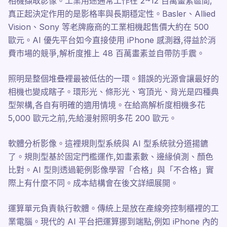
相機擷取影像。工業用途通常工作在 2~12 百萬畫素區間,
真正起決定作用的是影格率與長期穩定性。Basler、Allied
Vision、Sony 等老牌廠商的工業相機起售價大約在 500
歐元。AI 優先平台如今直接使用 iPhone 感測器,得益於消
費市場的競爭,解析度推上 48 百萬畫素並自帶防手震。
照明是整個堆疊裡最被低估的一環。錯誤的光源會讓最好的
相機也變成瞎子。環形光、條形光、穹頂光、背光是四種典
型架構,各自有明確的適用情境。在給高解析度相機多花
5,000 歐元之前,先給漫射照明多花 200 歐元。
軟體分析影像。這裡規則型系統與 AI 型系統就分道揚鑣
了。規則型基於固定門檻運作,如畫素數、邊緣偵測、顏色
比對。AI 型則透過範例影像學習「合格」與「不合格」實
際上有什麼不同。成本結構會在後文詳細展開。
運算單元負責執行軟體。傳統上是放在產線旁控制櫃裡的工
業電腦。現代的 AI 平台把運算挪到端點,例如 iPhone 內的