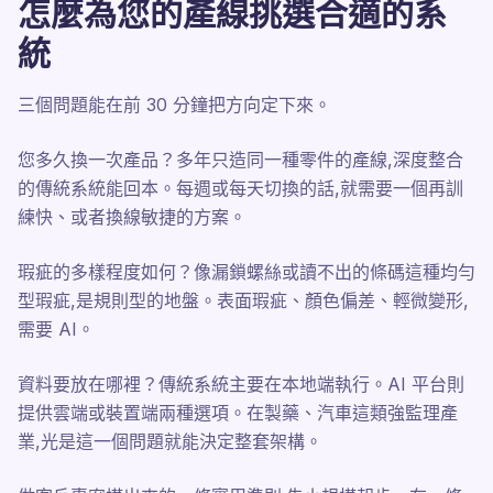
怎麼為您的產線挑選合適的系
統
三個問題能在前 30 分鐘把方向定下來。
您多久換一次產品？多年只造同一種零件的產線,深度整合
的傳統系統能回本。每週或每天切換的話,就需要一個再訓
練快、或者換線敏捷的方案。
瑕疵的多樣程度如何？像漏鎖螺絲或讀不出的條碼這種均勻
型瑕疵,是規則型的地盤。表面瑕疵、顏色偏差、輕微變形,
需要 AI。
資料要放在哪裡？傳統系統主要在本地端執行。AI 平台則
提供雲端或裝置端兩種選項。在製藥、汽車這類強監理產
業,光是這一個問題就能決定整套架構。