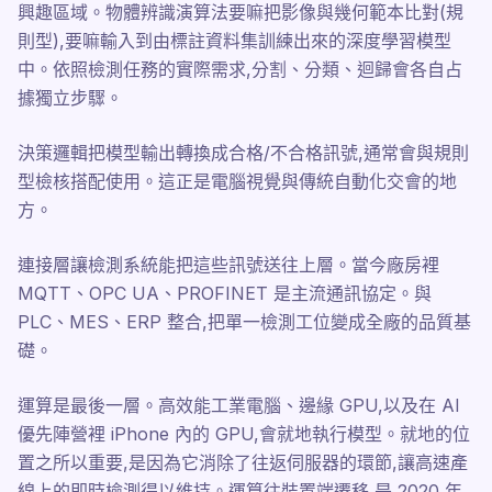
興趣區域。物體辨識演算法要嘛把影像與幾何範本比對(規
則型),要嘛輸入到由標註資料集訓練出來的深度學習模型
中。依照檢測任務的實際需求,分割、分類、迴歸會各自占
據獨立步驟。
決策邏輯把模型輸出轉換成合格/不合格訊號,通常會與規則
型檢核搭配使用。這正是電腦視覺與傳統自動化交會的地
方。
連接層讓檢測系統能把這些訊號送往上層。當今廠房裡
MQTT、OPC UA、PROFINET 是主流通訊協定。與
PLC、MES、ERP 整合,把單一檢測工位變成全廠的品質基
礎。
運算是最後一層。高效能工業電腦、邊緣 GPU,以及在 AI
優先陣營裡 iPhone 內的 GPU,會就地執行模型。就地的位
置之所以重要,是因為它消除了往返伺服器的環節,讓高速產
線上的即時檢測得以維持。運算往裝置端遷移,是 2020 年