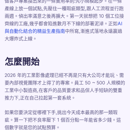
做客戶專案摸出來的一條實用準則:先小規模起步。在一條
產線上放一個試點,先壓住一種瑕疵類型,跟人工流程並行跑
兩週。偵出率滿意之後再擴大。第一天就想把 10 個工位接
齊線的工廠,幾乎都會陷進數月不下線的部署泥淖。正如
AI
與自動化結合的精益生產指南
中所寫,漸進式落地永遠贏過
大爆炸式上線。
怎麼開始
2026 年的工業影像處理已經不再是只有大公司才能玩、需
要內部視覺團隊才上得了的專案。員工 50 ~ 500 人規模的
工業中小製造商,在客戶的品質要求和品保人手短缺的雙重
推力下,正在自己拉起第一套系統。
如果您要決定從哪裡下手,挑出今天成本最高的那一類瑕
疵。算一下把不良率壓下 1 個百分點一年能省多少錢。這
個數字就是您的試點預算。