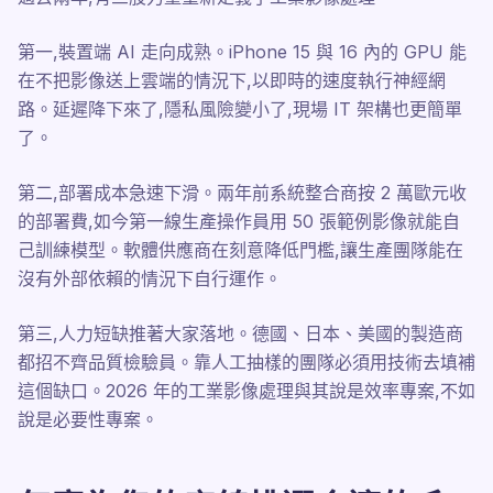
第一,裝置端 AI 走向成熟。iPhone 15 與 16 內的 GPU 能
在不把影像送上雲端的情況下,以即時的速度執行神經網
路。延遲降下來了,隱私風險變小了,現場 IT 架構也更簡單
了。
第二,部署成本急速下滑。兩年前系統整合商按 2 萬歐元收
的部署費,如今第一線生產操作員用 50 張範例影像就能自
己訓練模型。軟體供應商在刻意降低門檻,讓生產團隊能在
沒有外部依賴的情況下自行運作。
第三,人力短缺推著大家落地。德國、日本、美國的製造商
都招不齊品質檢驗員。靠人工抽樣的團隊必須用技術去填補
這個缺口。2026 年的工業影像處理與其說是效率專案,不如
說是必要性專案。