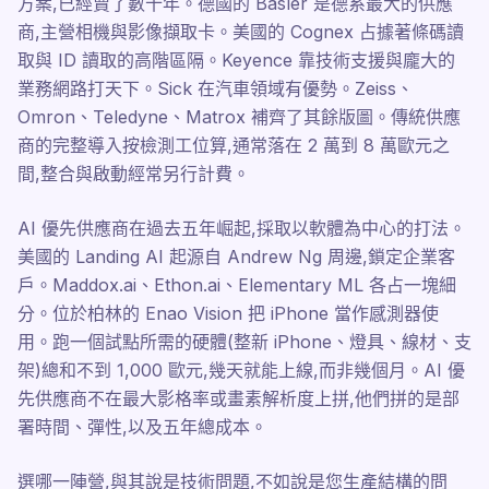
方案,已經賣了數十年。德國的 Basler 是德系最大的供應
商,主營相機與影像擷取卡。美國的 Cognex 占據著條碼讀
取與 ID 讀取的高階區隔。Keyence 靠技術支援與龐大的
業務網路打天下。Sick 在汽車領域有優勢。Zeiss、
Omron、Teledyne、Matrox 補齊了其餘版圖。傳統供應
商的完整導入按檢測工位算,通常落在 2 萬到 8 萬歐元之
間,整合與啟動經常另行計費。
AI 優先供應商在過去五年崛起,採取以軟體為中心的打法。
美國的 Landing AI 起源自 Andrew Ng 周邊,鎖定企業客
戶。Maddox.ai、Ethon.ai、Elementary ML 各占一塊細
分。位於柏林的 Enao Vision 把 iPhone 當作感測器使
用。跑一個試點所需的硬體(整新 iPhone、燈具、線材、支
架)總和不到 1,000 歐元,幾天就能上線,而非幾個月。AI 優
先供應商不在最大影格率或畫素解析度上拼,他們拼的是部
署時間、彈性,以及五年總成本。
選哪一陣營,與其說是技術問題,不如說是您生產結構的問