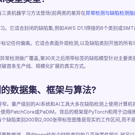
,有三类机器学习方法登场(前两类的差异在
异常检测与缺陷检测指
。它适合封闭的缺陷集,例如AWS D1.1焊接的6个类别或SM
,并标记任何偏离。它适合表面外观检测,以及缺陷类别开放的所有
常检测做广覆盖,第30天之后用带标签的缺陷模型针对主要类别。
用突破首条生产线、规模化扩展的真实方式。
测的数据集、框架与算法?
要窄。量产级别的AI系统和AI工具大多在缺陷检测上使用计算机视觉
检测上使用PatchCore或PaDiM。背后的框架是PyTorch和用于边缘
个缺陷类别200到2,000张带标签图像是现实的工作区间,而不是
要数据湖。用iPhone给每个缺陷类别拍几百张零件照片,就足