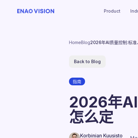
Product
Ind
Home
Blog
2026年AI质量控制:
Back to Blog
指南
2026年
怎么定
Korbinian Kuusisto