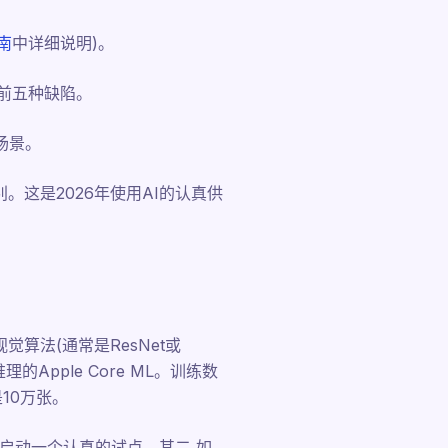
南
中详细说明)。
T前五种缺陷。
场景。
这是2026年使用AI的认真供
算法(通常是ResNet或
推理的Apple Core ML。训练数
10万张。
以启动一个认真的试点。其二,如