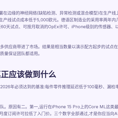
着部署在边缘的神经网络(缺陷检测、异常检测或混合模型)在生产线
条生产线试点成本低于5,000欧元。德语区制造业的采用率两年内
60天试点、可按月取消的OpEx许可、iPhone级别的传感器
多供应商带进了市场。结果是相当数量以演示配方起步的试点在
质量保证团队都适用。
测真正应该做到什么
2026年必须达到的基准:每件零件推理延迟低于100毫秒、漏检
因有二。第一,运行在iPhone 15 Pro上的Core ML这类
S式月度订阅许可拉低了入门价。三个数字全部通过,才是你应当向