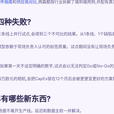
软件指南
和
供应商对比
,两篇都按行业拆解了端到端用例,并配有
四种失败?
三条线上并行试点,会得到三个不可比的结果。从1条线、1个缺陷
模型依赖于现场负责人认可的标签质量。试点期间没有让现场负责
。如果第一天不设定明确的数字,试点会以无法判定Go或No-Go
万欧元的相机,会把CapEx锁在12个月后会被更便宜更好的方
年有哪些新东西?
,数据不离开生产线。延迟和数据主权一并解决。