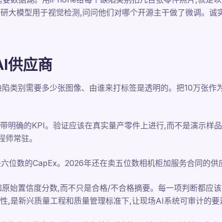
自研大模型用于视觉检测,问问他们对哪个开源主干做了微调。诚
I供应商
缺陷类别需要多少张图像、由谁来打标签是透明的。把10万张作
点,带明确的KPI。验证应该在真实量产零件上进行,而不是演示
工程师常驻。
不是六位数的CapEx。2026年还在卖五位数相机柜加服务合同的
和原始置信度分数,而不只是合格/不合格摘要。每一项判断都应
性,是新兴质量工程和质量管理标准下,让现场AI系统可审计的要