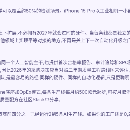
学可以覆盖约80%的检测场景。iPhone 15 Pro以工业相机一
上下扩展,不必拥有2027年就会过时的硬件。当每条线都是独立
他领域上实现平等对接的地方,不再是关上下一次自动化升级之门的
的同一个人工智能主干,也提供首次合格率报告、审计追踪和SPC
,因此2026年的采购决策应当对照三年期质量工程路线图来评估
队,是最容易的路径:同样的硬件、同样的自动化逻辑,只是更聪明
是iPhone底座加OpEx模式,每条生产线每月约500欧元起步,可按月
量配方在社区Slack中分享。
制造商前四分之一已经运行2到5条AI生产线。如果你的工厂还是0,