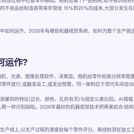
在制造过程中检查零件缺陷。相机给每个产品拍照,软件按训练好
不良品给制造商带来年营收 15%到20%的成本,大部分发生在
中如何运作、2026年有哪些机器视觉系统、如何为整个生产挑
何运作?
相机、光源、图像处理软件、决策层。相机给零件拍高分辨率图像
把零件放行,或触发返工,或发出预警。同一架构位于现代车间自
测量到的特征(边长、颜色、孔的有无)与固定公差比较。AI搭
人眼一样识别缺陷。2026年最好的机器视觉技术把两者结合:结
生产线上,以生产过程的速度给每个零件评分。离线检测在独立