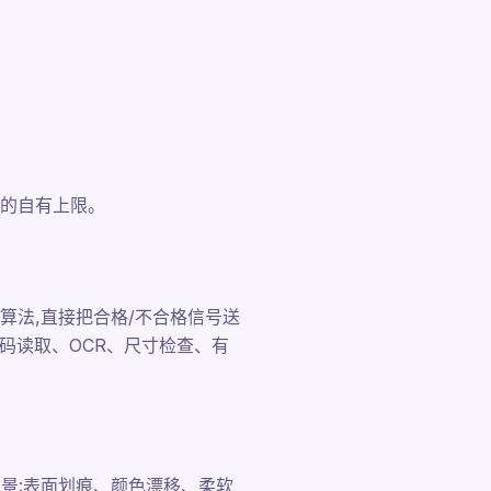
的自有上限。
算法,直接把合格/不合格信号送
条码读取、OCR、尺寸检查、有
景:表面划痕、颜色漂移、柔软