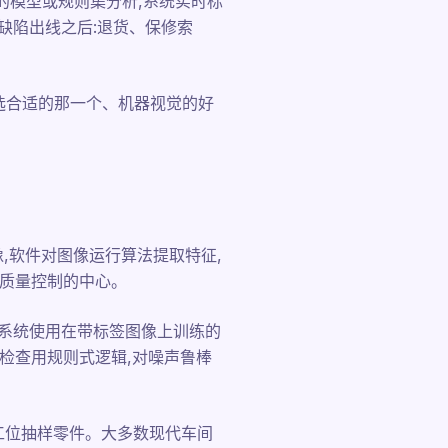
的模型或规则集分析,系统实时标
缺陷出线之后:退货、保修索
选合适的那一个、机器视觉的好
,软件对图像运行算法提取特征,
动质量控制的中心。
载系统使用在带标签图像上训练的
构检查用规则式逻辑,对噪声鲁棒
工位抽样零件。大多数现代车间