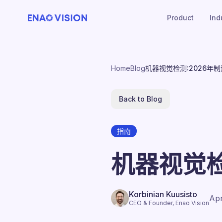
Product
Ind
Home
Blog
机器视觉检测:2026年
Back to Blog
指南
机器视觉检
Korbinian Kuusisto
Apr
CEO & Founder, Enao Vision