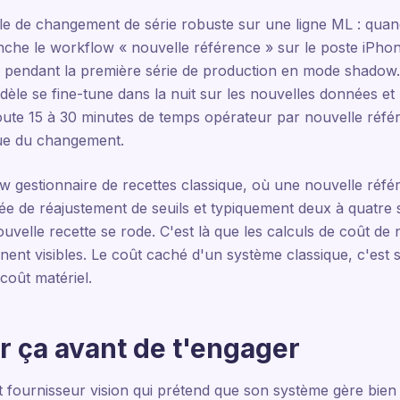
e de changement de série robuste sur une ligne ML : quan
enche le workflow « nouvelle référence » sur le poste iPho
pendant la première série de production en mode shadow. U
modèle se fine-tune dans la nuit sur les nouvelles données e
ajoute 15 à 30 minutes de temps opérateur par nouvelle réf
que du changement.
gestionnaire de recettes classique, où une nouvelle référe
née de réajustement de seuils et typiquement deux à quatre
uvelle recette se rode. C'est là que les calculs de coût de n
ent visibles. Le coût caché d'un système classique, c'est 
coût matériel.
 ça avant de t'engager
t fournisseur vision qui prétend que son système gère bien