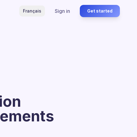
Sign in
Français
Get started
ion
ngements