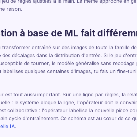
jeu de règles ajustées à la main. La même approche en gén
e raison.
tion à base de ML fait différe
ransformer entraîné sur des images de toute la famille de 
s décalages dans la distribution d'entrée. Si le jeu d'ent
susceptible de tourner, le modèle généralise sans recodage
 labellises quelques centaines d'images, tu fais un fine-tun
est tout aussi important. Sur une ligne par règles, la rela
uelle : le système bloque la ligne, l'opérateur doit le conva
 est collaborative : l'opérateur labellise la nouvelle pièce
hain cycle d'entraînement. Ce schéma est au cœur de ce qu'
elle IA
.