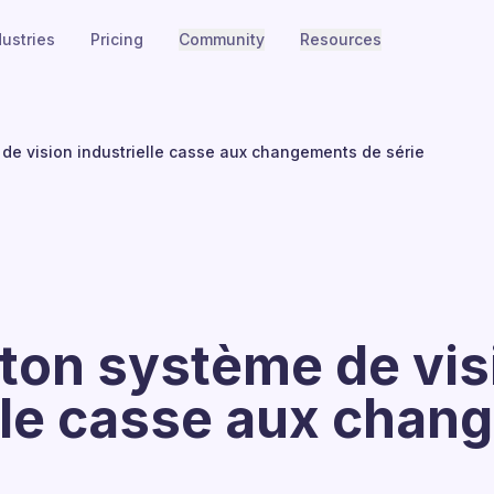
dustries
Pricing
Community
Resources
de vision industrielle casse aux changements de série
ton système de vis
elle casse aux cha