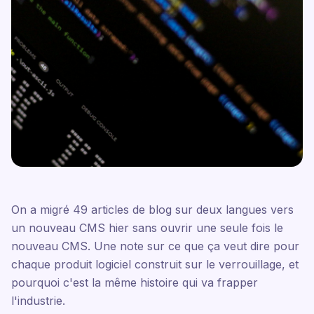
On a migré 49 articles de blog sur deux langues vers
un nouveau CMS hier sans ouvrir une seule fois le
nouveau CMS. Une note sur ce que ça veut dire pour
chaque produit logiciel construit sur le verrouillage, et
pourquoi c'est la même histoire qui va frapper
l'industrie.