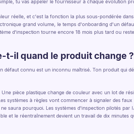
mple, tu vas appeler le fournisseur à chaque évolution pro
leur réelle, et c'est la fonction la plus sous-pondérée dan
ectronique grand volume, le temps d'onboarding d'un défaut 
stème d'inspection tourne encore 18 mois plus tard ou reste 
-t-il quand le produit change ?
 un défaut connu est un inconnu maîtrisé. Ton produit qui dé
. Une pièce plastique change de couleur avec un lot de rés
. Les systèmes à règles vont commencer à signaler des faux p
 ne saura pourquoi. Les systèmes d'inspection pilotés par I
sible et le réentraînement devient un travail de dix minutes