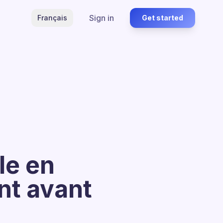
Sign in
Français
Get started
le en
nt avant