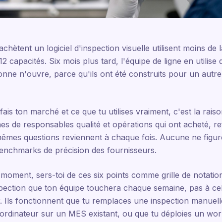
achètent un logiciel d'inspection visuelle utilisent moins de l
capacités. Six mois plus tard, l'équipe de ligne en utilise 
nne n'ouvre, parce qu'ils ont été construits pour un autr
fais ton marché et ce que tu utilises vraiment, c'est la rais
nes de responsables qualité et opérations qui ont acheté, r
x mêmes questions reviennent à chaque fois. Aucune ne figur
enchmarks de précision des fournisseurs.
e moment, sers-toi de ces six points comme grille de notatio
spection que ton équipe touchera chaque semaine, pas à cel
r. Ils fonctionnent que tu remplaces une inspection manuel
 ordinateur sur un MES existant, ou que tu déploies un wor