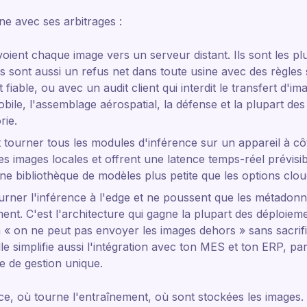
ne avec ses arbitrages :
oient chaque image vers un serveur distant. Ils sont les plu
s sont aussi un refus net dans toute usine avec des règles s
t fiable, ou avec un audit client qui interdit le transfert d'im
bile, l'assemblage aérospatial, la défense et la plupart d
rie.
 tourner tous les modules d'inférence sur un appareil à côt
s images locales et offrent une latence temps-réel prévisib
ne bibliothèque de modèles plus petite que les options clou
ourner l'inférence à l'edge et ne poussent que les métadonn
ment. C'est l'architecture qui gagne la plupart des déploie
n « on ne peut pas envoyer les images dehors » sans sacrif
lle simplifie aussi l'intégration avec ton MES et ton ERP, p
e de gestion unique.
e, où tourne l'entraînement, où sont stockées les images. 