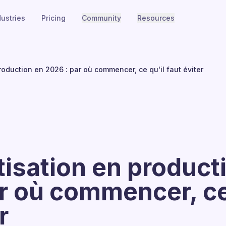
dustries
Pricing
Community
Resources
roduction en 2026 : par où commencer, ce qu'il faut éviter
isation en product
r où commencer, ce
r