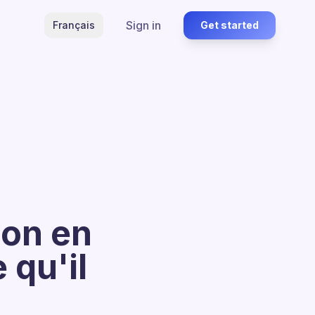
Sign in
Français
Get started
ion en
 qu'il