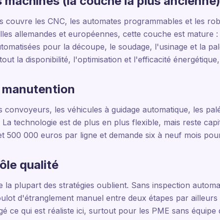
 machines (la couche la plus ancienne
s couvre les CNC, les automates programmables et les robo
elles allemandes et européennes, cette couche est mature :
automatisées pour la découpe, le soudage, l'usinage et la pa
tout la disponibilité, l'optimisation et l'efficacité énergétiqu
t manutention
s convoyeurs, les véhicules à guidage automatique, les palé
. La technologie est de plus en plus flexible, mais reste capi
et 500 000 euros par ligne et demande six à neuf mois pour
ôle qualité
e la plupart des stratégies oublient. Sans inspection automa
oulot d'étranglement manuel entre deux étapes par ailleurs 
é ce qui est réaliste ici, surtout pour les PME sans équipe dé