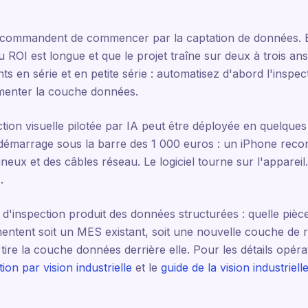
ecommandent de commencer par la captation de données. En
du ROI est longue et que le projet traîne sur deux à trois a
s en série et en petite série : automatisez d'abord l'inspect
imenter la couche données.
ion visuelle pilotée par IA peut être déployée en quelques
démarrage sous la barre des 1 000 euros : un iPhone reco
ux et des câbles réseau. Le logiciel tourne sur l'appareil. 
.
n d'inspection produit des données structurées : quelle pièc
mentent soit un MES existant, soit une nouvelle couche de 
tire la couche données derrière elle. Pour les détails opéra
tion par vision industrielle
et le
guide de la vision industriell