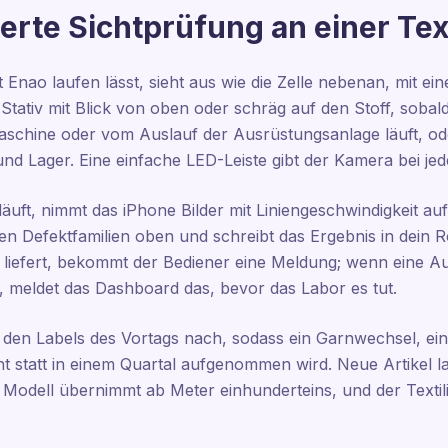
erte Sichtprüfung an einer Text
it Enao laufen lässt, sieht aus wie die Zelle nebenan, mit e
Stativ mit Blick von oben oder schräg auf den Stoff, sob
schine oder vom Auslauf der Ausrüstungsanlage läuft, ode
nd Lager. Eine einfache LED-Leiste gibt der Kamera bei jed
uft, nimmt das iPhone Bilder mit Liniengeschwindigkeit auf,
en Defektfamilien oben und schreibt das Ergebnis in dein R
liefert, bekommt der Bediener eine Meldung; wenn eine A
t, meldet das Dashboard das, bevor das Labor es tut.
f den Labels des Vortags nach, sodass ein Garnwechsel, e
t statt in einem Quartal aufgenommen wird. Neue Artikel 
s Modell übernimmt ab Meter einhunderteins, und der Textil