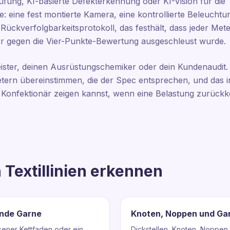
rüfung, KI-basierte Defekterkennung oder KI-Vision für die 
e: eine fest montierte Kamera, eine kontrollierte Beleuchtu
ein Rückverfolgbarkeitsprotokoll, das festhält, dass jeder Me
er gegen die Vier-Punkte-Bewertung ausgeschleust wurde.
ster, deinen Ausrüstungschemiker oder dein Kundenaudit. Wa
Metern übereinstimmen, die der Spec entsprechen, und das in
m Konfektionär zeigen kannst, wenn eine Belastung zurück
n Textillinien erkennen
ende Garne
Knoten, Noppen und Gar
sener Kettfaden oder ein
Dickstellen, Knoten, Noppen 