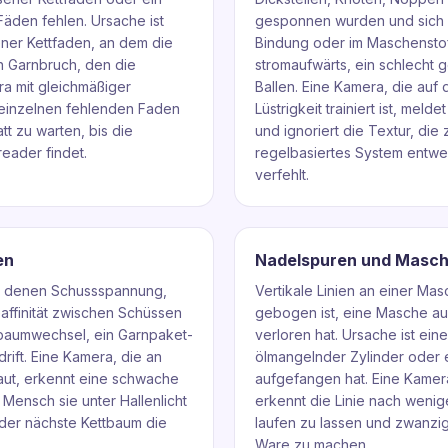
Fäden fehlen. Ursache ist
gesponnen wurden und sich a
ner Kettfaden, an dem die
Bindung oder im Maschenstof
in Garnbruch, den die
stromaufwärts, ein schlecht 
ra mit gleichmäßiger
Ballen. Eine Kamera, die au
 einzelnen fehlenden Faden
Lüstrigkeit trainiert ist, me
tt zu warten, bis die
und ignoriert die Textur, die
eader findet.
regelbasiertes System entwe
verfehlt.
en
Nadelspuren und Masch
an denen Schussspannung,
Vertikale Linien an einer M
ffinität zwischen Schüssen
gebogen ist, eine Masche au
tbaumwechsel, ein Garnpaket-
verloren hat. Ursache ist ein
ift. Eine Kamera, die an
ölmangelnder Zylinder oder e
aut, erkennt eine schwache
aufgefangen hat. Eine Kamer
n Mensch sie unter Hallenlicht
erkennt die Linie nach wenig
 der nächste Kettbaum die
laufen zu lassen und zwanzi
Ware zu machen.