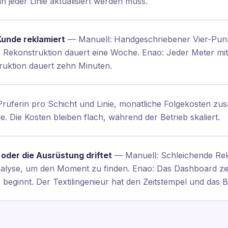
n jeder Linie aktualisiert werden muss.
Kunde reklamiert
— Manuell: Handgeschriebener Vier-Punk
Rekonstruktion dauert eine Woche. Enao: Jeder Meter mit B
truktion dauert zehn Minuten.
rüferin pro Schicht und Linie, monatliche Folgekosten zusä
. Die Kosten bleiben flach, während der Betrieb skaliert.
oder die Ausrüstung driftet
— Manuell: Schleichende Rekl
lyse, um den Moment zu finden. Enao: Das Dashboard zeig
 beginnt. Der Textilingenieur hat den Zeitstempel und das Bi