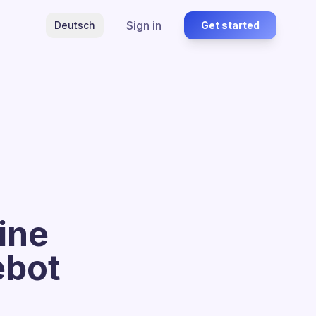
Sign in
Deutsch
Get started
ine
ebot