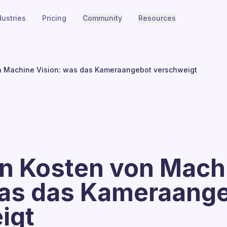
dustries
Pricing
Community
Resources
n Machine Vision: was das Kameraangebot verschweigt
en Kosten von Mach
was das Kameraang
igt