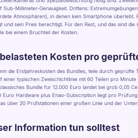
 Zeilenkameras und Spezialbeleuchtung nötig sind. Zweite
uf Sub-Millimeter-Genauigkeit. Drittens: Extremumgebungen
dete Atmosphären), in denen kein Smartphone überlebt. Für
gt und sein Preis berechtigt. Für den Rest, und das sind di
 bei einem Bruchteil der Kosten.
 belasteten Kosten pro geprüft
imm die Erstjahreskosten des Bundles, teile durch geprüfte 
f einer typischen Zweischichtlinie mit 60 Teilen pro Minute 
 klassisches Bundle für 12.000 Euro landet bei grob 0,05 Ce
 Euro Hardware plus Enao-Subscription liegt pro Prüfung 
 das über 20 Prüfstationen einer großen Linie und der Unter
er Information tun solltest