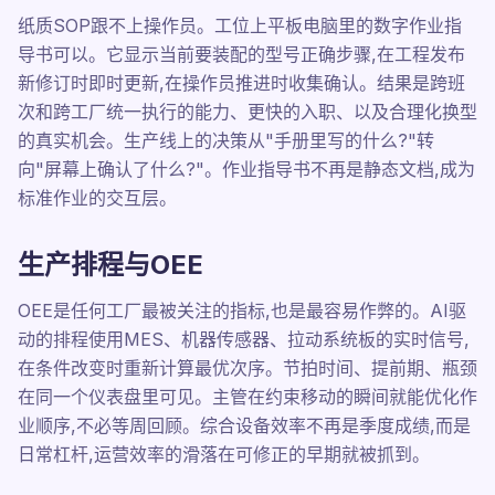
纸质SOP跟不上操作员。工位上平板电脑里的数字作业指
导书可以。它显示当前要装配的型号正确步骤,在工程发布
新修订时即时更新,在操作员推进时收集确认。结果是跨班
次和跨工厂统一执行的能力、更快的入职、以及合理化换型
的真实机会。生产线上的决策从"手册里写的什么?"转
向"屏幕上确认了什么?"。作业指导书不再是静态文档,成为
标准作业的交互层。
生产排程与OEE
OEE是任何工厂最被关注的指标,也是最容易作弊的。AI驱
动的排程使用MES、机器传感器、拉动系统板的实时信号,
在条件改变时重新计算最优次序。节拍时间、提前期、瓶颈
在同一个仪表盘里可见。主管在约束移动的瞬间就能优化作
业顺序,不必等周回顾。综合设备效率不再是季度成绩,而是
日常杠杆,运营效率的滑落在可修正的早期就被抓到。