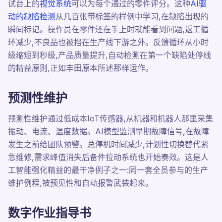
试台上的
视觉系统
可以为每个通过的零件评分。这种
AI驱
动的缺陷检测
从几百张带标签的样例中学习,在缺陷出现的
瞬间标记。操作员在零件还在手上时就能看到问题,返工循
环减少,不良品也被挡在生产线下游之外。反馈循环从小时
级缩短到秒级,产品质量提升,自动检测在第一个缺陷处停线
的精益原则,正如丰田原本所述那样运作。
预测性维护
预测性维护通过低成本IoT传感器,从机器和机器人那里采集
振动、电流、温度数据。AI模型监测早期故障信号,在故障
发生之前给团队预警。总停机时间减少,计划性切换替代紧
急维修,需求峰值消失后备件拉动系统也开始奏效。这是人
工智能强化精益的最干净例子之一:同一套全员参与的生产
维护例程,被预见性和自动报警武装起来。
数字作业指导书