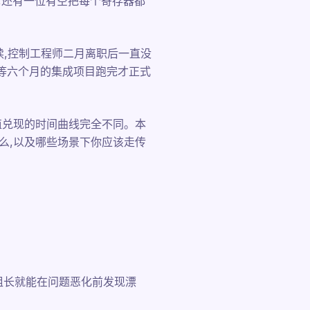
干,还有一位有空把每个寄存器都
续,控制工程师二月离职后一直没
等六个月的集成项目跑完才正式
价值兑现的时间曲线完全不同。本
到什么,以及哪些场景下你应该走传
组长就能在问题恶化前发现漂