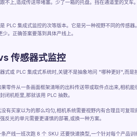
跟不上,造成传送带堵塞。少了一箱的托盘。挡在通道里的叉车。这
是 PLC 集成式监控的次等版本。它是另一种视野不同的传感器
的更少。正确答案要落到具体产线上。
vs 传感器式监控
式或 PLC 集成式系统时,关键不是抽象地问 "哪种更好",而
如果零件从一条画面框架清晰的出料传送带或取件点出来,相机能
闭机柜里,那就该用 PLC 抽数。
远没有买家以为的那么均匀,相机系统需要视野内有合理且可复现
强反光的单元需要更谨慎的部署,或换一种方案。
条产线一班次跑 8 个 SKU 还要快速换型,一个针对每个产品