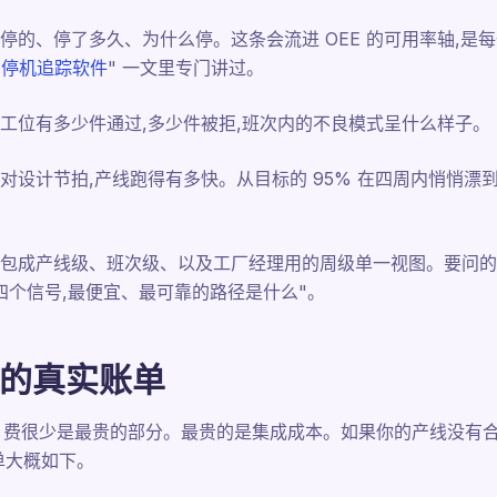
停的、停了多久、为什么停。这条会流进 OEE 的可用率轴,是
"
停机追踪软件
" 一文里专门讲过。
工位有多少件通过,多少件被拒,班次内的不良模式呈什么样子。
设计节拍,产线跑得有多快。从目标的 95% 在四周内悄悄漂到 
。
包成产线级、班次级、以及工厂经理用的周级单一视图。要问的不
四个信号,最便宜、最可靠的路径是什么"。
目的真实账单
se 费很少是最贵的部分。最贵的是集成成本。如果你的产线没有合适
单大概如下。