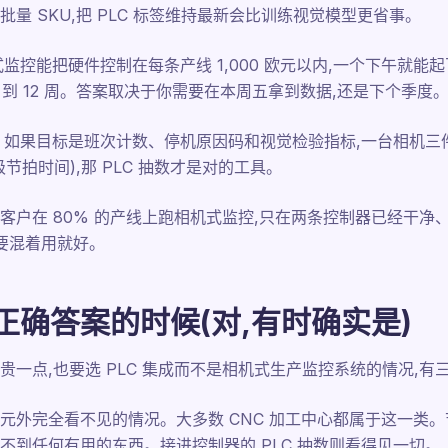
量 SKU,把 PLC 标签维持最新会比训练视觉模型更省事。
监控能把硬件控制在每条产线 1,000 欧元以内,一个下午就能起
,周期 6 到 12 周。答案取决于你需要在本周五拿到数据,还是下个季度
。如果目标是班次计数、停机原因码和视觉检验指标,一台相机三
节拍时间),那 PLC 抽数才是对的工具。
客户在 80% 的产线上跑相机式监控,只在两条控制器已经干净
需要混着用就好。
是正确答案的时候(对,有时确实是)
一点,也要选 PLC 集成而不是相机式生产监控系统的情况,有
元外完全看不见的情况。大多数 CNC 加工中心都属于这一类。
不到任何有用的东西。接进控制器的 PLC 抽数则看得见一切。