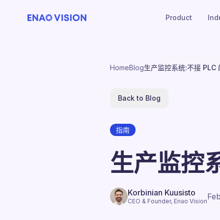
Product
Ind
Home
Blog
生产监控系统:不接 PLC
Back to Blog
指南
生产监控系
Korbinian Kuusisto
Feb
CEO & Founder, Enao Vision