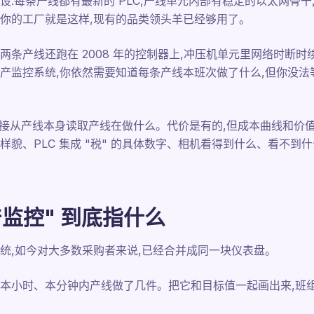
设:每条产线都有最新的 PLC,产线单元内部有稳定的以太网骨
你的工厂就是这样,现有的品类领头羊已经够用了。
条产线还跑在 2008 年的控制器上,冲压机单元里网络时断时
产监控系统,你依然需要知道每条产线本班次做了什么,但你没法
层,直接从产线本身读取产线在做什么。代价是有的,但成本曲线和
真实样貌、PLC 集成 "税" 的具体数字、相机看得到什么、看不
生产监控" 到底指什么
统,如今对大多数采购者来说,已经合并成同一块仪表盘。
本小时、本分钟内产线做了几件。把它和目标值一起画出来,班