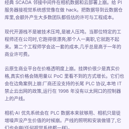
经典 SCADA 邻接中间件在相机数据和云部署上崩。给 PI
服务器接视觉系统感觉像在做 hack。把数据导到云数据仓
库里,会额外产生大多数团队都低估的许可与工程成本。
现代开源栈不是被技术压垮,是被人压垮。当那位特定的工
程师还在公司时,它跑得很漂亮;那个人一离职,它就跑不起
来。第二个工程师学会这一套的成本,几乎总是高于一年的
商业许可费。
云原生商业平台在价格透明度上崩。挂牌价很少是真实价
格,真实价格会随用量以 PoC 里看不到的方式增长。它们也
会在边角案例上崩:厂商还没支持的长尾 PLC 协议,本地 IT
禁止云出网的政策,运行在 1998 年没有以太网口的控制器
上的产线。
相机·AI 优先系统会在 PLC 数据本来就够用、相机只是徒
增噪声没产生价值的时候崩。产线的照明和安装做错了,它
们也会崩(任何视觉系统都一样)。