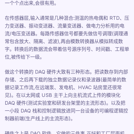
一个个点出来,会很有用。
在传感器层,输入通常是几种混合:测温的热电偶和 RTD、压
力变送器、振动变送器、流量变送器、做电力分析用的电
流/电压变送器。每路传感器信号都要先做信号调理(调理通
常包含放大、隔离、滤波),再由模数转换器从模拟转成数
字。转换后的数据流会带着信号源序列号、时间戳、工程单
位,被传给下一级。
做这个转换的 DAQ 硬件大致有三种形态。把读数存到内部
存储、之后再下载的独立数据记录仪和录波器(最简单的数
据记录工作流,在远端泵、发电机、HVAC 站房里还很常
见)。在以太网或 USB 主干上向主机流式上传的模块化
DAQ 硬件(测试实验室和研发台架里的主流形态)。以及把
一小段 DAQ 栈和控制逻辑放进同一台设备的可编程逻辑控
制器前端(生产线上的主流形态)。
硬件之上是 DAQ 软件。它做的三件事,正好和工厂层面机