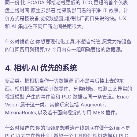
同一份:比 SCADA 邻接老栈更低的 TCO,更短的首个仪表
盘上线时间,原生云部署,给采购部门看的干净 IT 故事。计
价方式是按设备或按数据流,堆得比厂商口头说的快。UX
和 AI 集成在不同厂商之间差距很大。
什么时候选它:你想要现代化工具,不想自托管,愿意为按设备
的订阅费用列预算,12 个月内有一组明确要接的数据源。
4. 相机·AI 优先的系统
新品类。把相机当作一等数据源,而不是事后挂上去的东
西。相机把画面喂给计数零件、分类缺陷、检测工艺异常的
视觉模型,产生的事件流和 PLC 数据走同一条管道。Enao
Vision 属于这一类。其他玩家包括 Augmentir、
MakinaRocks,以及若干面向视觉的专用 MES 插件。
什么时候选它:你的瓶颈是想看清产线到底在做什么(而不是
PLC 以为它在做什么),希望一个工具能把相机数据和 PLC