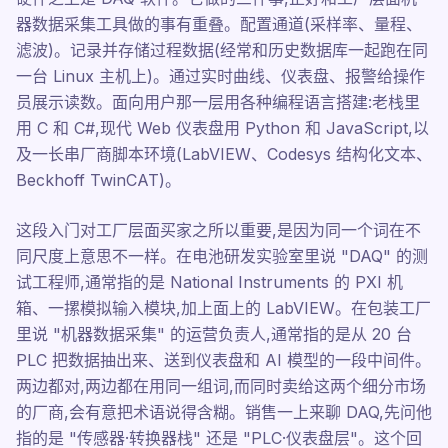
器数据采集工具做的事有重叠。配置通道(采样率、量程、
滤波)。记录并存储过程数据(经常和历史数据库一起跑在同
一台 Linux 主机上)。通过实时曲线、仪表盘、报警给操作
员展示读数。面向用户那一层用各种编程语言搭建:老栈里
用 C 和 C#,现代 Web 仪表盘用 Python 和 JavaScript,以
及一长串厂商脚本环境(LabVIEW、Codesys 结构化文本、
Beckhoff TwinCAT)。
这段入门对工厂层面买家之所以重要,是因为同一个词在不
同尺度上意思不一样。在电池研发实验室里说 "DAQ" 的测
试工程师,通常指的是 National Instruments 的 PXI 机
箱、一摞模拟输入模块,加上面上的 LabVIEW。在包装工厂
里说 "机器数据采集" 的运营负责人,通常指的是从 20 台
PLC 把数据抽出来、送到仪表盘和 AI 模型的一段中间件。
两边都对,两边都在用同一组词,而同时卖给这两个细分市场
的厂商,会有意把术语说得含糊。销售一上来聊 DAQ,先问他
指的是 "传感器·转换器栈" 还是 "PLC·仪表盘层"。这个回