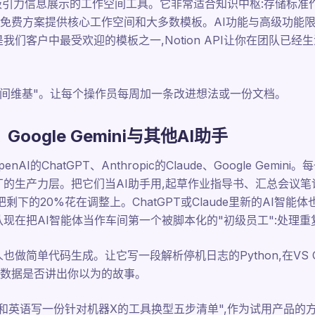
与有吸引力信息展示的工作空间工具。它非常适合知识中枢:存储标
免费方案提供核心工作空间和大多数模板。AI功能与高级功能
客户中最受欢迎的模板之一,Notion API让你在团队已经生活在Sla
。
个"车间维基"。让每个操作员每周加一条改进想法或一份文档。
、Google Gemini与其他AI助手
AI的ChatGPT、Anthropic的Claude、Google Gem
厂的生产力层。把它们当AI助手用,起草作业指导书、汇总会议
剩下的20%花在调整上。ChatGPT或Claude里新的AI智能
队现在把AI智能体当作车间第一个被脚本化的"初级员工":处理
做简单代码生成。让它写一段解析停机日志的Python,在VS C
数据是否讲出你以为的故事。
语和英语写一份针对机器X的工具换型五步清单",作为试用产品的