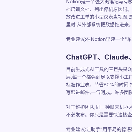
Notion是一个强大的笔记
档培训文档、列出停机原因码。
放改进工单的小型仪表盘视图,是我们
里时,从外部系统把数据推进来
专业建议:在Notion里建一
ChatGPT、Claude
目前生成式AI工具的三巨头是Open
层,每一个都强到足以支撑小工
标准作业表。节省80%的时间,把
写跟进邮件,一气呵成。许多团
对于维护团队,同一种聊天机器人也
不必发布。你只是需要快速核查
专业建议:让助手"用平易的德