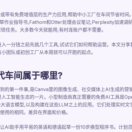
或带有免费增值层的生产力应用,帮助中小工厂在车间节省时间。Mir
草作业指导书,Fathom和Otter处理会议笔记,Perplexity加速调研
的繁琐任务。大多数今天就能用,有时连账户都不需要。
投入一分钱之前先挑几个工具,试试它们如何帮助运营。本文分享我
有小团队或初创工厂从本周就可以开跑的起点。
代车间属于哪里?
到的第一件事,是Canva里的图像生成、社交媒体上AI生成的
工智能生态的一片。小型制造商真正需要的免费AI工具是OpenAI的C
emini这些大语言模型,以及构建在这些LLM之上的应用。它们处理
使用的相同。差异在界面和价格。
让AI助手用平易的英语和德语起草一份10步换型程序书。计划