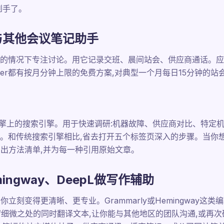
到手了。
 AI与其他会议笔记助手
的情况下专注讨论。用它记录交班、晨间站会、供应商通话。应
tter都有按月分钟上限的免费方案,对典型一个月每日15分钟的站
架在搜索引擎上的搜索引擎。用于快速调研:机器故障、供应商对比、特
。和传统搜索引擎相比,省去打开五个标签页深入的步骤。当你想
。让它列出方法清单,并为每一种引用原始文章。
mingway、DeepL做写作辅助
立刻变得更清晰、更专业。Grammarly或Hemingway这
保留细微之处的同时翻译文本,让你能与其他地区的团队沟通,或再