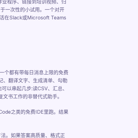
准作业程序、链接到培训视频、归
限于一次性的小试用。一个对开
ck或Microsoft Teams
ini。每一个都有带每日消息上限的免费
笔记、翻译文字、生成清单、勾勒
体也可以串起几步:读CSV、汇总、
重复文书工作的非替代式助手。
ode之类的免费IDE里跑。结果
方法。如果答案高质量、格式正