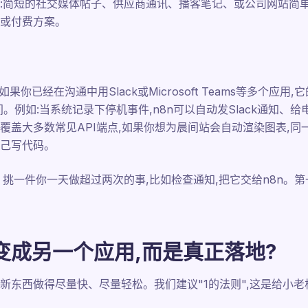
:简短的社交媒体帖子、供应商通讯、播客笔记、或公司网站简单
或付费方案。
果你已经在沟通中用Slack或Microsoft Teams等多个应
。例如:当系统记录下停机事件,n8n可以自动发Slack通知、
覆盖大多数常见API端点,如果你想为晨间站会自动渲染图表,
自己写代码。
挑一件你一天做超过两次的事,比如检查通知,把它交给n8n。第
变成另一个应用,而是真正落地?
新东西做得尽量快、尽量轻松。我们建议"1的法则",这是给小